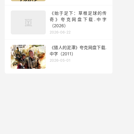
《始于足下：草根足球的传
奇》夸克网盘下载.中字
（2026）
2026-06-22
《猎人的泥潭》夸克网盘下载.
中字（2011）
2026-05-01