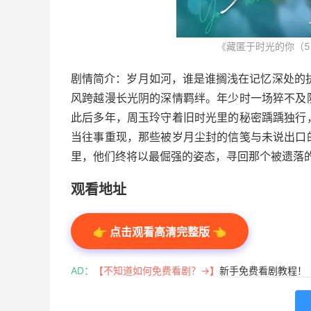
《藏匿于时光的你（5
剧情简介：岁月如河，谁是谁搁浅在记忆深处的
风跨越漫长光阴的深情羁绊。年少时一场猝不及
此后多年，周玉玲守着旧时光里的秘密踽踽独行
当往事重现，那些被岁月尘封的信笺与未说出口
里，他们终将以最倔强的姿态，寻回那个被遗落
观看地址
👉 点击观看高清完整版 👈
AD：
【不知道如何免费看剧？→】
新手免费看剧教程！