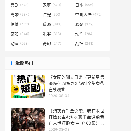
喜剧
家庭
日本
(578)
(570)
(555)
离婚
甜宠
中国大陆
(534)
(500)
(472)
惊悚
反派
悬疑
(422)
(383)
(379)
玄幻
犯罪
动作
(346)
(318)
(284)
动画
奇幻
战神
(268)
(247)
(241)
近期热门
《女配的驯夫日常（更新至第
88集）AI短剧》短剧全集免费
在线观看
2026-08-04
《炮灰真千金逆袭：我在末世
打脸女主&炮灰真千金逆袭我
在末世打脸女主（160集）AI
短剧》短剧全集免费在线观看
2026-08-03