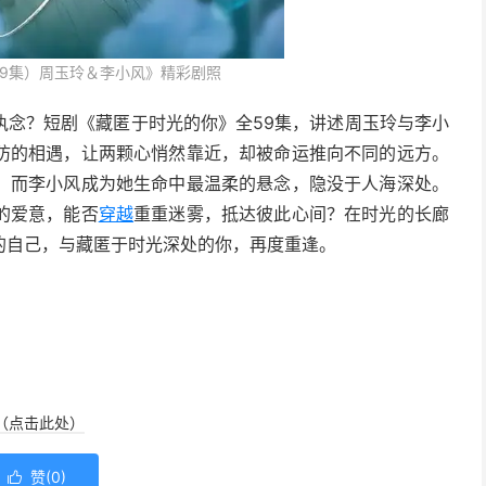
9集）周玉玲＆李小风》精彩剧照
执念？短剧《藏匿于时光的你》全59集，讲述周玉玲与李小
防的相遇，让两颗心悄然靠近，却被命运推向不同的远方。
，而李小风成为她生命中最温柔的悬念，隐没于人海深处。
的爱意，能否
穿越
重重迷雾，抵达彼此心间？在时光的长廊
的自己，与藏匿于时光深处的你，再度重逢。
（点击此处）
赞(
0
)
