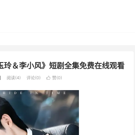
玉玲＆李小风》短剧全集免费在线观看
剧
阅读(
4
)
评论(0)
赞(
0
)
