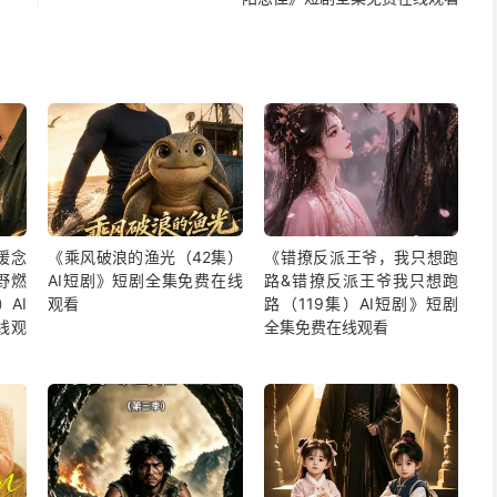
暖念
《乘风破浪的渔光（42集）
《错撩反派王爷，我只想跑
野燃
AI短剧》短剧全集免费在线
路&错撩反派王爷我只想跑
AI
观看
路（119集）AI短剧》短剧
线观
全集免费在线观看