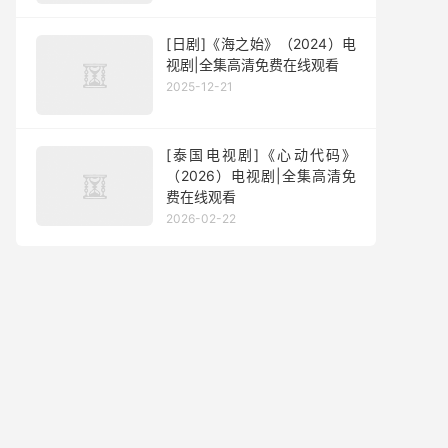
[日剧]《海之始》（2024）电
视剧|全集高清免费在线观看
2025-12-21
[泰国电视剧]《心动代码》
（2026）电视剧|全集高清免
费在线观看
2026-02-22