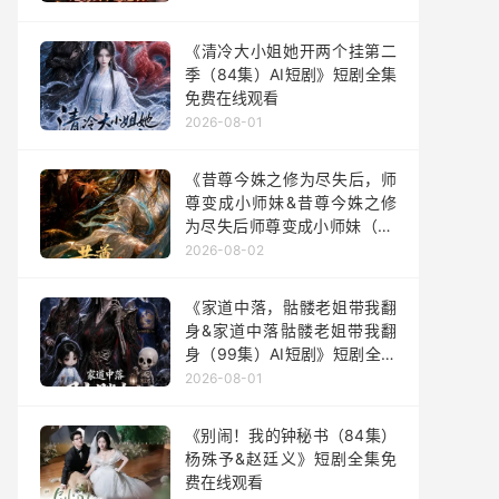
《清冷大小姐她开两个挂第二
季（84集）AI短剧》短剧全集
免费在线观看
2026-08-01
《昔尊今姝之修为尽失后，师
尊变成小师妹&昔尊今姝之修
为尽失后师尊变成小师妹（67
集）AI短剧》短剧全集免费在
2026-08-02
线观看
《家道中落，骷髅老姐带我翻
身&家道中落骷髅老姐带我翻
身（99集）AI短剧》短剧全集
免费在线观看
2026-08-01
《别闹！我的钟秘书（84集）
杨殊予&赵廷义》短剧全集免
费在线观看