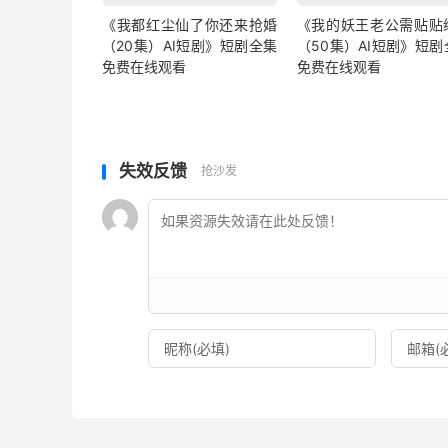
《我都红尘仙了你还来抢婚
《我的妖王老公需贴贴
（20集）AI短剧》短剧全集
（50集）AI短剧》短剧
免费在线观看
免费在线观看
失效反馈
抢沙发