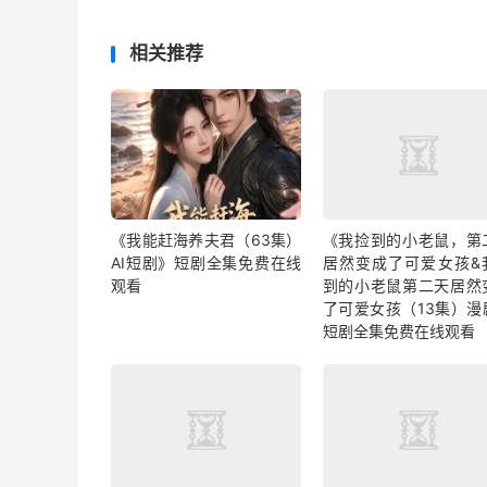
相关推荐
《我能赶海养夫君（63集）
《我捡到的小老鼠，第
AI短剧》短剧全集免费在线
居然变成了可爱女孩&
观看
到的小老鼠第二天居然
了可爱女孩（13集）漫
短剧全集免费在线观看