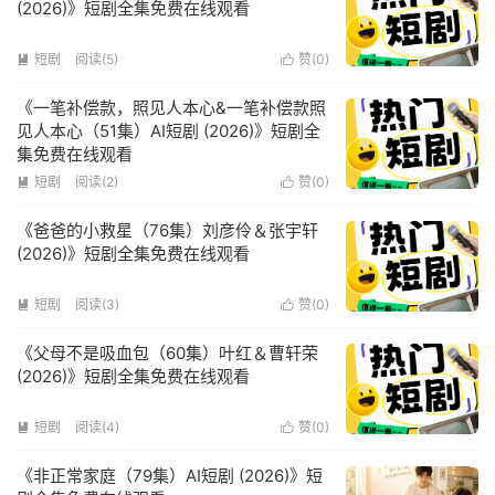
(2026)》短剧全集免费在线观看
短剧
阅读(
5
)
赞(
0
)


《一笔补偿款，照见人本心&一笔补偿款照
见人本心（51集）AI短剧 (2026)》短剧全
集免费在线观看
短剧
阅读(
2
)
赞(
0
)


《爸爸的小救星（76集）刘彦伶＆张宇轩
(2026)》短剧全集免费在线观看
短剧
阅读(
3
)
赞(
0
)


《父母不是吸血包（60集）叶红＆曹轩荣
(2026)》短剧全集免费在线观看
短剧
阅读(
4
)
赞(
0
)


《非正常家庭（79集）AI短剧 (2026)》短