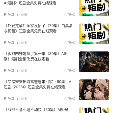
AI短剧》短剧全集免费在线观看
短剧
阅读(
9
)
赞(
0
)


《外婆觉醒后全家没招了（70集）白晶晶
＆何蕾》短剧全集免费在线观看
短剧
阅读(
4
)
赞(
0
)


《爹娘四妹她疯了第一季（80集）AI短
剧》短剧全集免费在线观看
短剧
阅读(
4
)
赞(
0
)


《昂昂安安把首富爸爸带回家（60集）AI
短剧 (2026)》短剧全集免费在线观看
短剧
阅读(
4
)
赞(
0
)


《爷爷不请七遍不动筷（50集）AI短剧