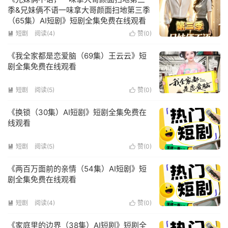
季&兄妹俩不语一味拿大哥颜面扫地第三季
（65集）AI短剧》短剧全集免费在线观看
短剧
阅读(
4
)
赞(
0
)


《我全家都是恋爱脑（69集）王云云》短
剧全集免费在线观看
短剧
阅读(
5
)
赞(
0
)


《换锁（30集）AI短剧》短剧全集免费在
线观看
短剧
阅读(
5
)
赞(
0
)


《两百万面前的亲情（54集）AI短剧》短
剧全集免费在线观看
短剧
阅读(
4
)
赞(
0
)


《家庭里的边界（38集）AI短剧》短剧全