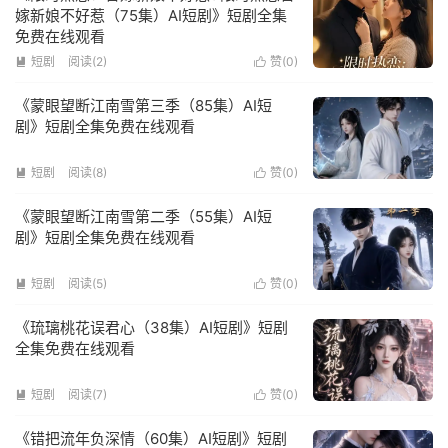
嫁新娘不好惹（75集）AI短剧》短剧全集
免费在线观看
短剧
阅读(
2
)
赞(
0
)


《蒙眼望断江南雪第三季（85集）AI短
剧》短剧全集免费在线观看
短剧
阅读(
8
)
赞(
0
)


《蒙眼望断江南雪第二季（55集）AI短
剧》短剧全集免费在线观看
短剧
阅读(
5
)
赞(
0
)


《琉璃桃花误君心（38集）AI短剧》短剧
全集免费在线观看
短剧
阅读(
7
)
赞(
0
)


《错把流年负深情（60集）AI短剧》短剧