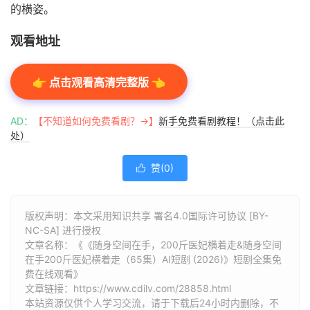
的横姿。
观看地址
👉 点击观看高清完整版 👈
AD：
【不知道如何免费看剧？→】
新手免费看剧教程！（点击此
处）
赞(
0
)

版权声明：本文采用知识共享 署名4.0国际许可协议 [BY-
NC-SA] 进行授权
文章名称：《《随身空间在手，200斤医妃横着走&随身空间
在手200斤医妃横着走（65集）AI短剧 (2026)》短剧全集免
费在线观看》
文章链接：
https://www.cdilv.com/28858.html
本站资源仅供个人学习交流，请于下载后24小时内删除，不