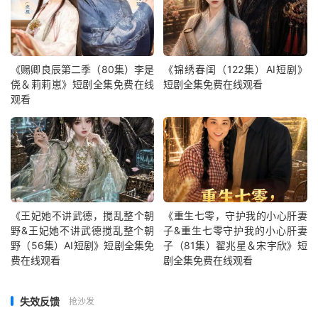
《赐卿良辰第二季（80集）李是
《锦绣春闺（122集）AI短剧》
侥＆莉莉崽》短剧全集免费在线
短剧全集免费在线观看
观看
《王妃她不讲武德，搅乱整个朝
《重生七零，守护我的小心肝妻
野&王妃她不讲武德搅乱整个朝
子&重生七零守护我的小心肝妻
野（56集）AI短剧》短剧全集免
子（81集）翟兆星＆宋宇欣》短
费在线观看
剧全集免费在线观看
失效反馈
抢沙发