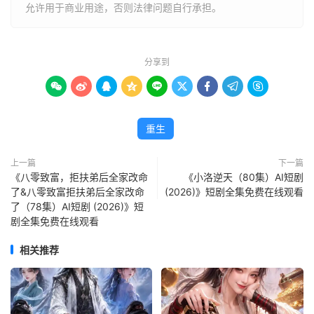
允许用于商业用途，否则法律问题自行承担。
分享到









重生
上一篇
下一篇
《八零致富，拒扶弟后全家改命
《小洛逆天（80集）AI短剧
了&八零致富拒扶弟后全家改命
(2026)》短剧全集免费在线观看
了（78集）AI短剧 (2026)》短
剧全集免费在线观看
相关推荐