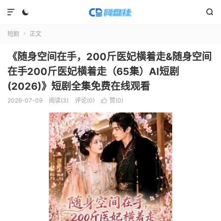



短剧
正文

《随身空间在手，200斤医妃横着走&随身空间
在手200斤医妃横着走（65集）AI短剧
(2026)》短剧全集免费在线观看
2026-07-09
阅读(
3
)
评论(0)
赞(
0
)
