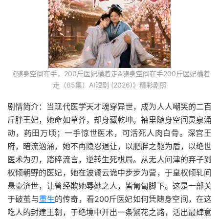
《随身空间在手，200斤医妃横着走&随身空间在手200斤医妃横着
走（65集）AI短剧 (2026)》精彩剧照
剧情简介：当现代医学天才魂穿异世，成为人人嘲笑的二百
斤胖王妃，她命如草芥，却身藏乾坤。袖里随身空间灵泉涌
动，药田万顷；一手惊世医术，可活死人肉白骨。深宫王
府，暗流汹涌，她不再隐忍退让，以肥胖之躯为盾，以绝世
医术为刃，踏碎流言，逆转生死棋局。从无人问津的弃子到
权倾朝野的医妃，她在波谲云诡中步步为营，于皇权倾轧间
悬壶济世，让曾经欺她辱她之人，皆匍匐脚下。这是一部关
于破茧与
重生
的传奇，看200斤医妃如何凭随身空间，在这
吃人的封建王朝，于绝境中开出一条繁花之路，活出最肆意