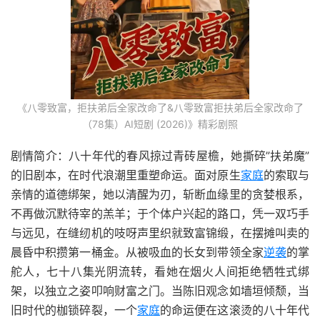
《八零致富，拒扶弟后全家改命了&八零致富拒扶弟后全家改命了
（78集）AI短剧 (2026)》精彩剧照
剧情简介：八十年代的春风掠过青砖屋檐，她撕碎”扶弟魔”
的旧剧本，在时代浪潮里重塑命运。面对原生
家庭
的索取与
亲情的道德绑架，她以清醒为刃，斩断血缘里的贪婪根系，
不再做沉默待宰的羔羊；于个体户兴起的路口，凭一双巧手
与远见，在缝纫机的吱呀声里织就致富锦缎，在摆摊叫卖的
晨昏中积攒第一桶金。从被吸血的长女到带领全家
逆袭
的掌
舵人，七十八集光阴流转，看她在烟火人间拒绝牺牲式绑
架，以独立之姿叩响财富之门。当陈旧观念如墙垣倾颓，当
旧时代的枷锁碎裂，一个
家庭
的命运便在这滚烫的八十年代