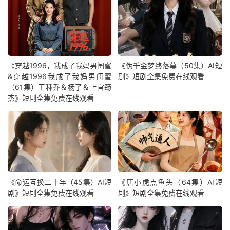
《穿越1996，我成了我妈男闺蜜
《伪千金梦终落幕（50集）AI短
&穿越1996我成了我妈男闺蜜
剧》短剧全集免费在线观看
（61集）王秝乔＆杨了＆上官筠
杰》短剧全集免费在线观看
《命运互换二十年（45集）AI短
《唐小虎点鱼头（64集）AI短
剧》短剧全集免费在线观看
剧》短剧全集免费在线观看