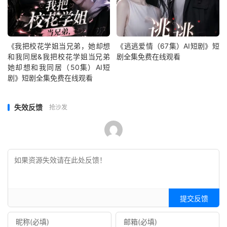
《我把校花学姐当兄弟，她却想
《逃逃爱情（67集）AI短剧》短
和我同居&我把校花学姐当兄弟
剧全集免费在线观看
她却想和我同居（50集）AI短
剧》短剧全集免费在线观看
失效反馈
抢沙发
提交反馈