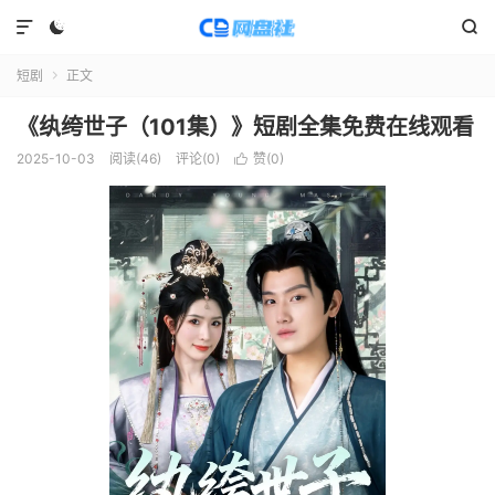



短剧
正文

《纨绔世子（101集）》短剧全集免费在线观看
2025-10-03
阅读(
46
)
评论(0)
赞(
0
)
