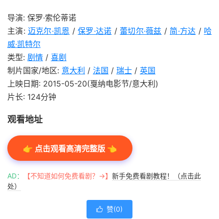
导演: 保罗·索伦蒂诺
主演:
迈克尔·凯恩
/
保罗·达诺
/
蕾切尔·薇兹
/
简·方达
/
哈
威·凯特尔
类型:
剧情
/
喜剧
制片国家/地区:
意大利
/
法国
/
瑞士
/
英国
上映日期: 2015-05-20(戛纳电影节/意大利)
片长: 124分钟
观看地址
👉 点击观看高清完整版 👈
AD：
【不知道如何免费看剧？→】
新手免费看剧教程！（点击此
处）
赞(
0
)
