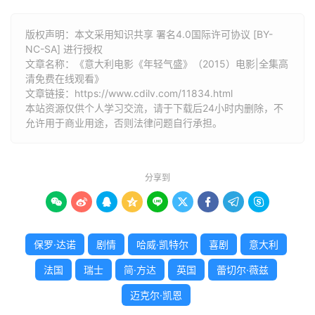
版权声明：本文采用知识共享 署名4.0国际许可协议 [BY-
NC-SA] 进行授权
文章名称：《意大利电影《年轻气盛》（2015）电影|全集高
清免费在线观看》
文章链接：
https://www.cdilv.com/11834.html
本站资源仅供个人学习交流，请于下载后24小时内删除，不
允许用于商业用途，否则法律问题自行承担。
分享到









保罗·达诺
剧情
哈威·凯特尔
喜剧
意大利
法国
瑞士
简·方达
英国
蕾切尔·薇兹
迈克尔·凯恩