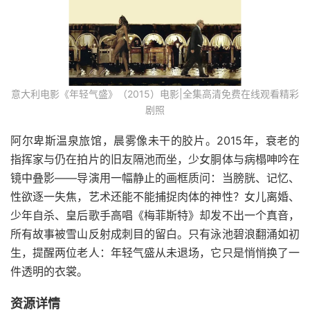
意大利电影《年轻气盛》（2015）电影|全集高清免费在线观看精彩
剧照
阿尔卑斯温泉旅馆，晨雾像未干的胶片。2015年，衰老的
指挥家与仍在拍片的旧友隔池而坐，少女胴体与病榻呻吟在
镜中叠影——导演用一幅静止的画框质问：当膀胱、记忆、
性欲逐一失焦，艺术还能不能捕捉肉体的神性？女儿离婚、
少年自杀、皇后歌手高唱《梅菲斯特》却发不出一个真音，
所有故事被雪山反射成刺目的留白。只有泳池碧浪翻涌如初
生，提醒两位老人：年轻气盛从未退场，它只是悄悄换了一
件透明的衣裳。
资源详情