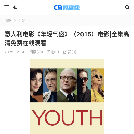



电影
正文

意大利电影《年轻气盛》（2015）电影|全集高
清免费在线观看
2025-12-30
阅读(
26
)
评论(0)
赞(
0
)
