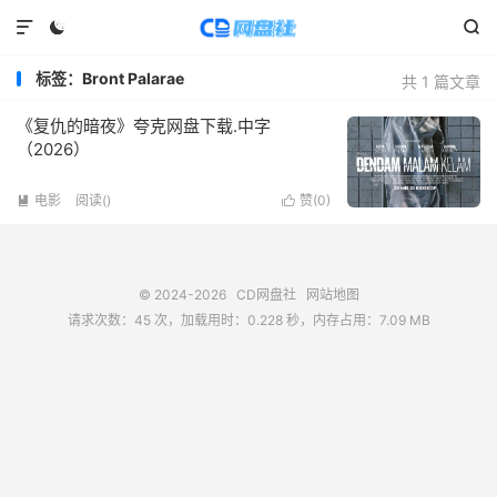



标签：Bront Palarae
共 1 篇文章
《复仇的暗夜》夸克网盘下载.中字
（2026）
电影
阅读(
)
赞(
0
)


© 2024-2026
CD网盘社
网站地图
请求次数：45 次，加载用时：0.228 秒，内存占用：7.09 MB