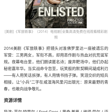
[美剧]《军旅轶事》（2014）电视剧|全集高清免费在线观看精彩剧
照
2014美剧《军旅轶事》把镜头对准佛罗里达一座被遗忘的
军营：三男两女，军衔不高，却用恶作剧与热血对抗荒诞军
规。夜幕电台里，他们朗读匿名诗；废弃靶场中，他们办起
秘密嘉年华。当实战命令忽至，玩笑般的默契瞬间凝成利刃
——有人用笑话拆弹，有人用情书挡子弹。笑泪交织的短兵
相接，让“小兵”二字在咸湿海风里闪出银光：原来最野的青
春，也敢向战争敬礼。
资源详情
导演: 菲尔·特雷尔 / Fred Goss / 里奇·基恩 / 彼得·劳尔 / 迈