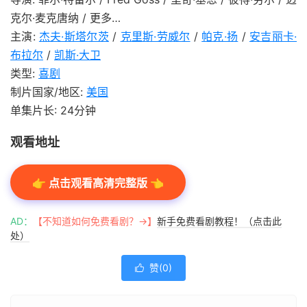
克尔·麦克唐纳 / 更多…
主演:
杰夫·斯塔尔茨
/
克里斯·劳威尔
/
帕克·扬
/
安吉丽卡·
布拉尔
/
凯斯·大卫
类型:
喜剧
制片国家/地区:
美国
单集片长: 24分钟
观看地址
👉 点击观看高清完整版 👈
AD：
【不知道如何免费看剧？→】
新手免费看剧教程！（点击此
处）
赞(
0
)
