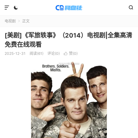



电视剧
正文

[美剧]《军旅轶事》（2014）电视剧|全集高清
免费在线观看
2025-12-31
阅读(
61
)
评论(0)
赞(
0
)
