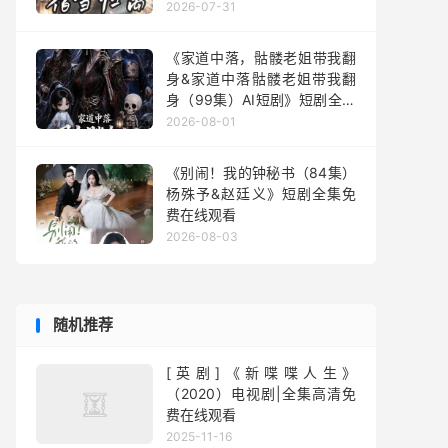
2026-07-31
《家道中落，骷髅老姐带我翻
身&家道中落骷髅老姐带我翻
身（99集）AI短剧》短剧全集
免费在线观看
2026-08-01
《别闹！我的钟秘书（84集）
杨殊予&赵廷义》短剧全集免
费在线观看
2026-08-03
随机推荐
[英剧]《新喋喋人生》
（2020）电视剧|全集高清免
费在线观看
2025-11-16