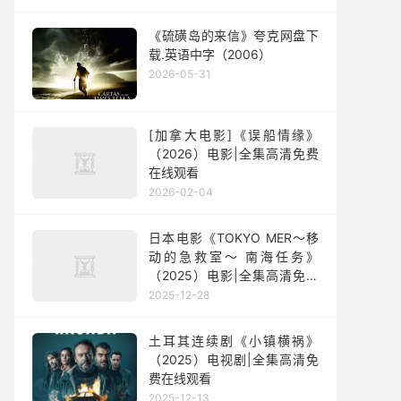
《硫磺岛的来信》夸克网盘下
载.英语中字（2006）
2026-05-31
[加拿大电影]《误船情缘》
（2026）电影|全集高清免费
在线观看
2026-02-04
日本电影《TOKYO MER～移
动的急救室～ 南海任务》
（2025）电影|全集高清免费
在线观看
2025-12-28
土耳其连续剧《小镇横祸》
（2025）电视剧|全集高清免
费在线观看
2025-12-13