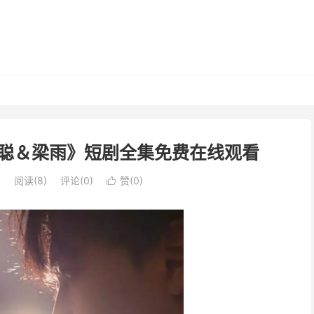
少聪＆梁雨》短剧全集免费在线观看
剧
阅读(
8
)
评论(0)
赞(
0
)
