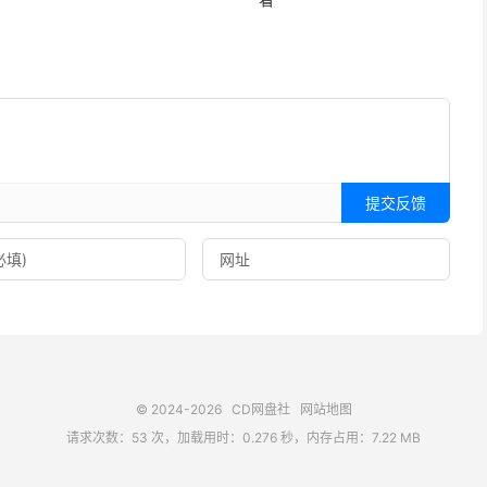
提交反馈
© 2024-2026
CD网盘社
网站地图
请求次数：53 次，加载用时：0.276 秒，内存占用：7.22 MB