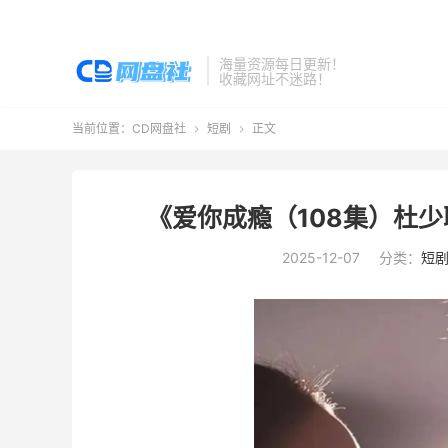
海量资源每日更新！
收藏网址不迷路！
当前位置：
CD网盘社
短剧
正文


《爱你成瘾（108集）杜
2025-12-07
分类：
短