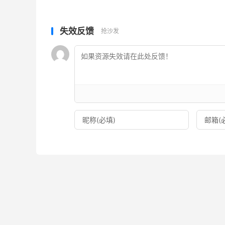
失效反馈
抢沙发