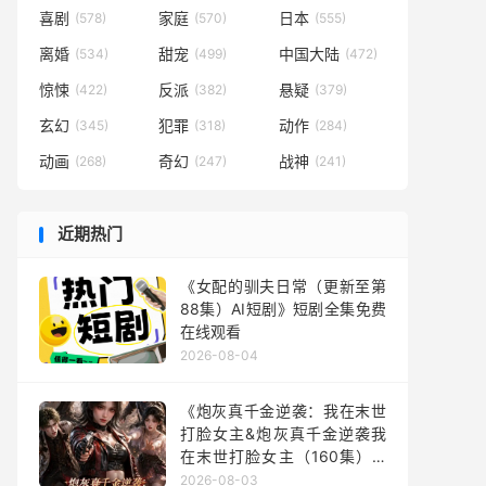
喜剧
家庭
日本
(578)
(570)
(555)
离婚
甜宠
中国大陆
(534)
(499)
(472)
惊悚
反派
悬疑
(422)
(382)
(379)
玄幻
犯罪
动作
(345)
(318)
(284)
动画
奇幻
战神
(268)
(247)
(241)
近期热门
《女配的驯夫日常（更新至第
88集）AI短剧》短剧全集免费
在线观看
2026-08-04
《炮灰真千金逆袭：我在末世
打脸女主&炮灰真千金逆袭我
在末世打脸女主（160集）AI
短剧》短剧全集免费在线观看
2026-08-03