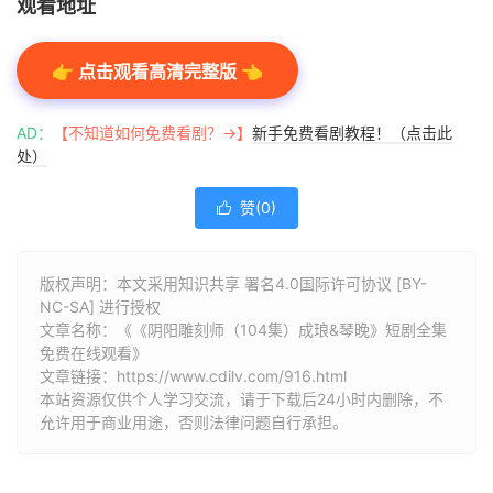
观看地址
👉 点击观看高清完整版 👈
AD：
【不知道如何免费看剧？→】
新手免费看剧教程！（点击此
处）
赞(
0
)

版权声明：本文采用知识共享 署名4.0国际许可协议 [BY-
NC-SA] 进行授权
文章名称：《《阴阳雕刻师（104集）成琅&琴晚》短剧全集
免费在线观看》
文章链接：
https://www.cdilv.com/916.html
本站资源仅供个人学习交流，请于下载后24小时内删除，不
允许用于商业用途，否则法律问题自行承担。