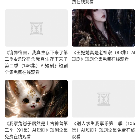
费在线观看
《诡异宿舍，我真生存下来了第
《王妃她真是老祖宗（83集）AI
二季&诡异宿舍我真生存下来了
短剧》短剧全集免费在线观看
第二季（146集）AI短剧》短剧
全集免费在线观看
《我家兔崽子居然是上古神兽第
《别人求生我享乐第二季（105
二季（91集）AI短剧》短剧全集
集）AI短剧》短剧全集免费在线
免费在线观看
观看