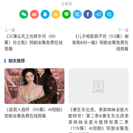
分享到









上一篇
下一篇
《义薄云天之光辉岁月（60
《儿子咱家真不穷（53集）谢
集）孙立乾》短剧全集免费在线
海青&刘一璇》短剧全集免费在
观看
线观看
相关推荐
《请君入我怀（50集）AI短剧》
《重生东北虎，弟弟妹妹全是大
短剧全集免费在线观看
能转世！第二季&重生东北虎弟
弟妹妹全是大能转世第二季
（119集）AI短剧》短剧全集免