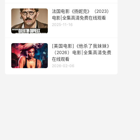
法国电影《扬妮克》（2023）
电影|全集高清免费在线观看
2025-11-16
[美国电影]《他杀了我妹妹》
（2026）电影|全集高清免费
在线观看
2026-02-06