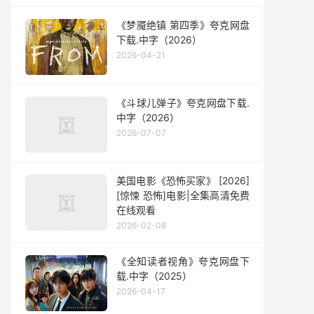
《梦魇绝镇 第四季》夸克网盘
下载.中字（2026）
2026-04-21
《斗球儿弹子》夸克网盘下载.
中字（2026）
2026-07-07
美国电影《恐怖买家》 [2026]
[惊悚 恐怖]电影|全集高清免费
在线观看
2026-02-08
《全知读者视角》夸克网盘下
载.中字（2025）
2026-04-17