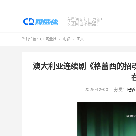
海量资源每日更新！
收藏网址不迷路！
当前位置：
CD网盘社
电影
正文


澳大利亚连续剧《格蕾西的招魂
2025-12-03
分类：
电影