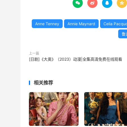




Anne Tenney
Annie Maynard
Celia Pacqu
鲁
上一篇
[日剧]《大奥》（2023）动漫|全集高清免费在线观看
相关推荐