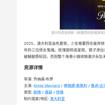
澳大利亚连续剧《格蕾西的招魂游戏》
2025，澳大利亚血色夏夜，少女格蕾西在废弃
年的三位修女冤魂。玫瑰窗碎成星雨，镜子渗出
破解献祭轮回，否则整个海港小镇将随潮汐永坠
资源详情
导演: 乔纳森·布罗
主演:
Annie Maynard
/
摩根娜·奥莱利
/
鲁迪·达
类型:
剧情
/
悬疑
/
惊悚
制片国家/地区:
澳大利亚