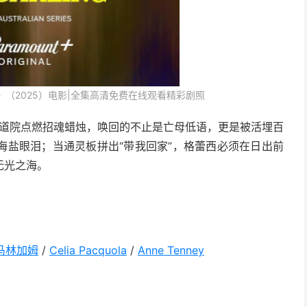
（2025）电影|全集高清免费在线观看精彩剧照
修道院点燃招魂蜡烛，唤回的不止是亡母低语，更是被活埋百
海盐眼泪；当通灵板拼出“带我回家”，格蕾西必须在日出前
无光之海。
马林加姆
/
Celia Pacquola
/
Anne Tenney