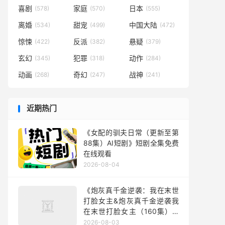
喜剧
家庭
日本
(578)
(570)
(555)
离婚
甜宠
中国大陆
(534)
(499)
(472)
惊悚
反派
悬疑
(422)
(382)
(379)
玄幻
犯罪
动作
(345)
(318)
(284)
动画
奇幻
战神
(268)
(247)
(241)
近期热门
《女配的驯夫日常（更新至第
88集）AI短剧》短剧全集免费
在线观看
2026-08-04
《炮灰真千金逆袭：我在末世
打脸女主&炮灰真千金逆袭我
在末世打脸女主（160集）AI
短剧》短剧全集免费在线观看
2026-08-03