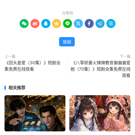
分享到









穿越
上一篇
下一篇
《回头是爱（30集）》短剧全
《八零娇妻火辣辣教官偏偏偏爱
集免费在线观看
她（70集）》短剧全集免费在线
观看
相关推荐