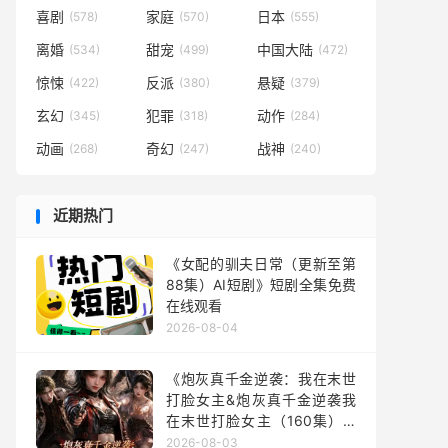
喜剧
家庭
日本
(578)
(570)
(555)
离婚
甜宠
中国大陆
(534)
(499)
(472)
惊悚
反派
悬疑
(422)
(380)
(379)
玄幻
犯罪
动作
(345)
(318)
(284)
动画
奇幻
战神
(268)
(247)
(240)
近期热门
《女配的驯夫日常（更新至第
88集）AI短剧》短剧全集免费
在线观看
2026-08-04
《炮灰真千金逆袭：我在末世
打脸女主&炮灰真千金逆袭我
在末世打脸女主（160集）AI
短剧》短剧全集免费在线观看
2026-08-03