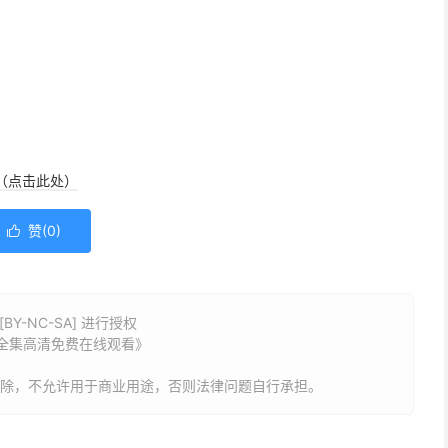
（点击此处）
赞(
0
)

Y-NC-SA] 进行授权
|全集高清免费在线观看》
删除，不允许用于商业用途，否则法律问题自行承担。