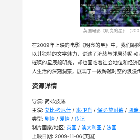
英国电影《明亮的星》（20
在2009年上映的电影《明亮的星》中，我们跟
以其独特的文学魅力，讲述了济慈与邻居芬妮·勃
璀璨的星辰般明亮，却也面临着社会地位和经济
人生活的深刻洞察，展现了一段跨越时空的浪漫
资源详情
导演: 简·坎皮恩
主演:
艾比·考尼什
/
本·卫肖
/
保罗·施耐德
/
凯瑞
类型:
剧情
/
爱情
/
传记
制片国家/地区:
英国
/
澳大利亚
/
法国
上映日期: 2009-11-06(英国)