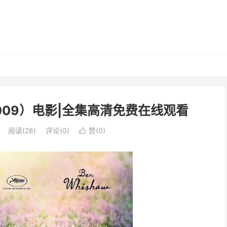
09）电影|全集高清免费在线观看
阅读(
28
)
评论(0)
赞(
0
)
