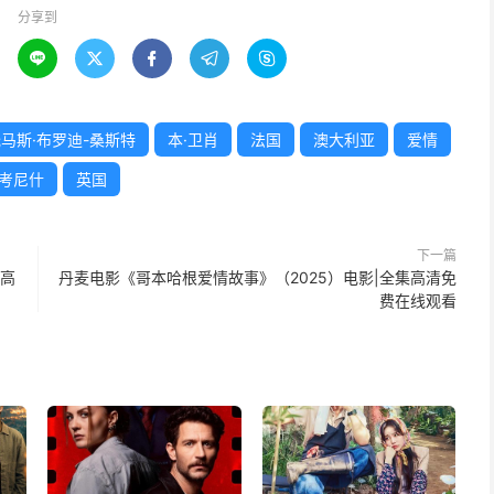
分享到





马斯·布罗迪-桑斯特
本·卫肖
法国
澳大利亚
爱情
·考尼什
英国
下一篇
集高
丹麦电影《哥本哈根爱情故事》（2025）电影|全集高清免
费在线观看