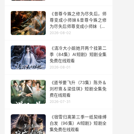
《昔尊今姝之修为尽失后，师
尊变成小师妹&昔尊今姝之修
为尽失后师尊变成小师妹（67
集）AI短剧》短剧全集免费在
2026-08-02
线观看
《清冷大小姐她开两个挂第二
季（84集）AI短剧》短剧全集
免费在线观看
2026-08-01
《道爷要飞升（73集）陈外＆
刘柠熹＆梁佳琪》短剧全集免
费在线观看
2026-07-31
《宿雪归离第三季一纸契缘缚
白发（96集）AI短剧》短剧全
集免费在线观看