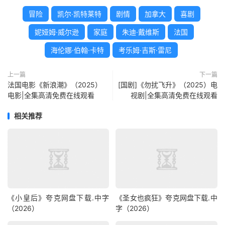
冒险
凯尔·凯特莱特
剧情
加拿大
喜剧
妮娅姆·威尔逊
家庭
朱迪·戴维斯
法国
海伦娜·伯翰·卡特
考乐姆·吉斯·雷尼
上一篇
下一篇
法国电影《新浪潮》（2025）
[国剧]《勿扰飞升》（2025）电
电影|全集高清免费在线观看
视剧|全集高清免费在线观看
相关推荐
《小皇后》夸克网盘下载.中字
《圣女也疯狂》夸克网盘下载.中
（2026）
字（2026）