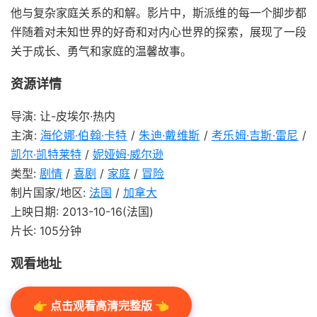
他与复杂家庭关系的和解。影片中，斯派维的每一个脚步都
伴随着对未知世界的好奇和对内心世界的探索，展现了一段
关于成长、勇气和家庭的温馨故事。
资源详情
导演: 让-皮埃尔·热内
主演:
海伦娜·伯翰·卡特
/
朱迪·戴维斯
/
考乐姆·吉斯·雷尼
/
凯尔·凯特莱特
/
妮娅姆·威尔逊
类型:
剧情
/
喜剧
/
家庭
/
冒险
制片国家/地区:
法国
/
加拿大
上映日期: 2013-10-16(法国)
片长: 105分钟
观看地址
👉 点击观看高清完整版 👈