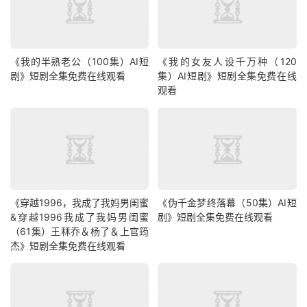
《我的半熟老公（100集）AI短
《我的女友人设千万种（120
剧》短剧全集免费在线观看
集）AI短剧》短剧全集免费在线
观看
《穿越1996，我成了我妈男闺蜜
《伪千金梦终落幕（50集）AI短
&穿越1996我成了我妈男闺蜜
剧》短剧全集免费在线观看
（61集）王秝乔＆杨了＆上官筠
杰》短剧全集免费在线观看