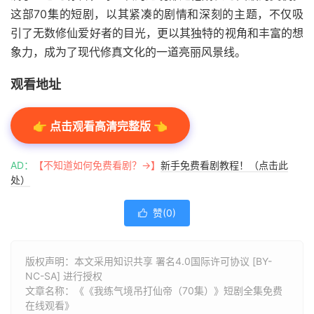
这部70集的短剧，以其紧凑的剧情和深刻的主题，不仅吸
引了无数修仙爱好者的目光，更以其独特的视角和丰富的想
象力，成为了现代修真文化的一道亮丽风景线。
观看地址
👉 点击观看高清完整版 👈
AD：
【不知道如何免费看剧？→】
新手免费看剧教程！（点击此
处）
赞(
0
)

版权声明：本文采用知识共享 署名4.0国际许可协议 [BY-
NC-SA] 进行授权
文章名称：《《我练气境吊打仙帝（70集）》短剧全集免费
在线观看》