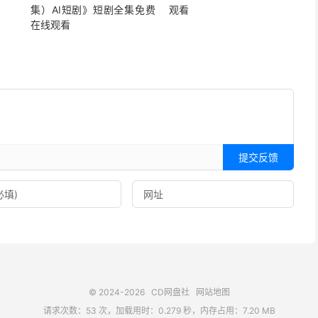
集）AI短剧》短剧全集免费
观看
在线观看
提交反馈
© 2024-2026
CD网盘社
网站地图
请求次数：53 次，加载用时：0.279 秒，内存占用：7.20 MB