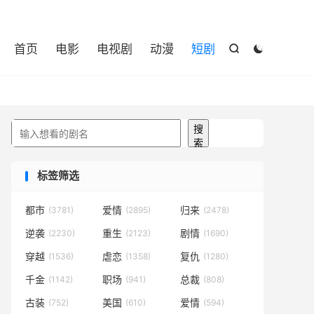

首页
电影
电视剧
动漫
短剧


搜索
搜
索
标签筛选
都市
爱情
归来
(3781)
(2895)
(2478)
逆袭
重生
剧情
(2230)
(2123)
(1690)
穿越
虐恋
复仇
(1536)
(1358)
(1280)
千金
职场
总裁
(1142)
(941)
(808)
古装
美国
爱情
(752)
(610)
(594)