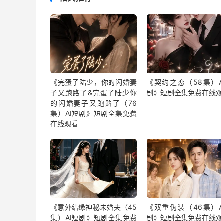
《完蛋了陆少，你的闪婚妻
《契约之恋（58集）A
子又跑路了&完蛋了陆少你
剧》短剧全集免费在线
的闪婚妻子又跑路了（76
集）AI短剧》短剧全集免费
在线观看
《意外结缘神秘未婚夫（45
《双重伪装（46集）A
集）AI短剧》短剧全集免费
剧》短剧全集免费在线