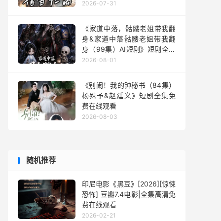
2026-07-31
《家道中落，骷髅老姐带我翻
身&家道中落骷髅老姐带我翻
身（99集）AI短剧》短剧全集
免费在线观看
2026-08-01
《别闹！我的钟秘书（84集）
杨殊予&赵廷义》短剧全集免
费在线观看
2026-08-03
随机推荐
印尼电影《黑豆》[2026][惊悚
恐怖] 豆瓣7.4电影|全集高清免
费在线观看
2026-02-21