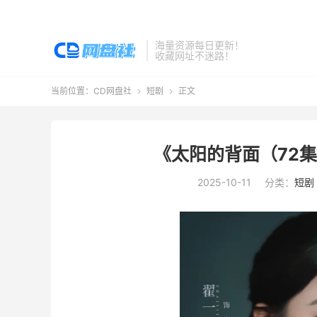
海量资源每日更新！
收藏网址不迷路！
当前位置：
CD网盘社
短剧
正文


《太阳的背面（72
2025-10-11
分类：
短剧