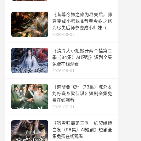
《昔尊今姝之修为尽失后，师
尊变成小师妹&昔尊今姝之修
为尽失后师尊变成小师妹（67
集）AI短剧》短剧全集免费在
2026-08-02
线观看
《清冷大小姐她开两个挂第二
季（84集）AI短剧》短剧全集
免费在线观看
2026-08-01
《道爷要飞升（73集）陈外＆
刘柠熹＆梁佳琪》短剧全集免
费在线观看
2026-07-31
《宿雪归离第三季一纸契缘缚
白发（96集）AI短剧》短剧全
集免费在线观看