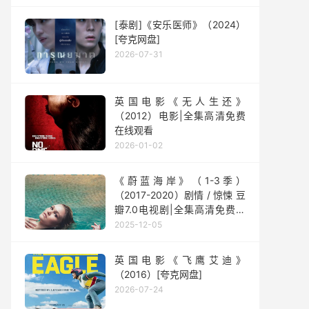
[泰剧]《安乐医师》（2024）
[夸克网盘]
2026-07-31
英国电影《无人生还》
（2012）电影|全集高清免费
在线观看
2026-01-02
《蔚蓝海岸》（1-3季）
（2017-2020）剧情 / 惊悚 豆
瓣7.0电视剧|全集高清免费在
线观看
2025-12-05
英国电影《飞鹰艾迪》
（2016）[夸克网盘]
2026-07-24