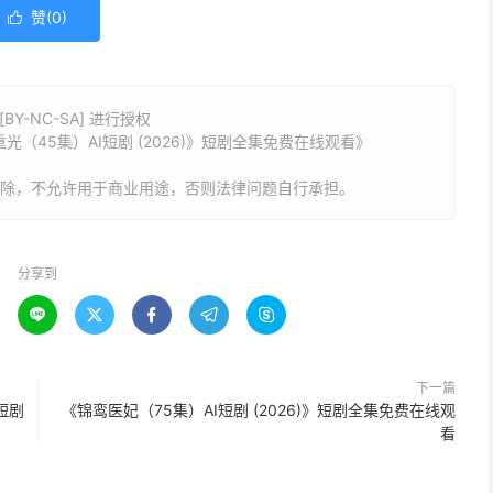
赞(
0
)

Y-NC-SA] 进行授权
45集）AI短剧 (2026)》短剧全集免费在线观看》
删除，不允许用于商业用途，否则法律问题自行承担。
分享到





下一篇
短剧
《锦鸾医妃（75集）AI短剧 (2026)》短剧全集免费在线观
看