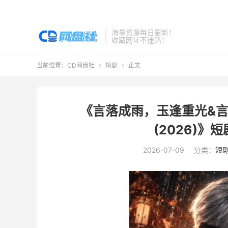
海量资源每日更新！
收藏网址不迷路！
当前位置：
CD网盘社
短剧
正文


《言落成雨，玉逢重光&言
(2026)
2026-07-09
分类：
短