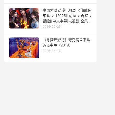
中国大陆动漫电视剧《仙武传
年番 》[2025][动画 / 奇幻 /
冒险][中文字幕]电视剧|全集高
清免费在线观看
2026-02-25
《寻梦环游记》夸克网盘下载.
英语中字（2019）
2026-04-16