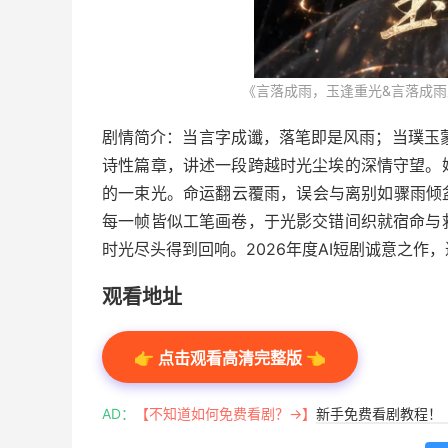
《言落成雨，玉逢重光&言落成雨玉逢
剧情简介：当言字成谶，落笔即是风雨；当璞玉
诗性篇章，讲述一段跨越时光尘埃的深情守望。
的一束光。命运翻云覆雨，误会与离别如骤雨倾
每一帧皆似工笔画卷，于光影交错间织就宿命与
时光尽头得到回响。2026年度AI短剧诚意之
观看地址
👉 点击观看高清完整版 👈
AD：
【不知道如何免费看剧？→】
新手免费看剧教程！