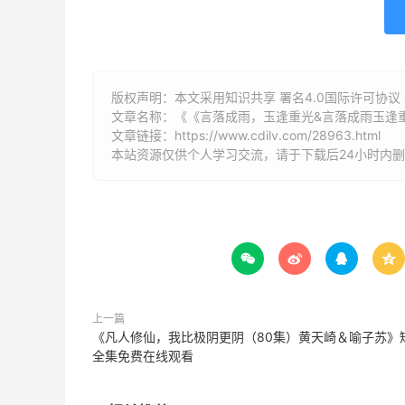
版权声明：本文采用知识共享 署名4.0国际许可协议 [B
文章名称：《《言落成雨，玉逢重光&言落成雨玉逢重光（
文章链接：
https://www.cdilv.com/28963.html
本站资源仅供个人学习交流，请于下载后24小时内




上一篇
《凡人修仙，我比极阴更阴（80集）黄天崎＆喻子苏》
全集免费在线观看