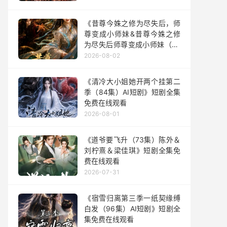
《昔尊今姝之修为尽失后，师
尊变成小师妹&昔尊今姝之修
为尽失后师尊变成小师妹（67
集）AI短剧》短剧全集免费在
2026-08-02
线观看
《清冷大小姐她开两个挂第二
季（84集）AI短剧》短剧全集
免费在线观看
2026-08-01
《道爷要飞升（73集）陈外＆
刘柠熹＆梁佳琪》短剧全集免
费在线观看
2026-07-31
《宿雪归离第三季一纸契缘缚
白发（96集）AI短剧》短剧全
集免费在线观看