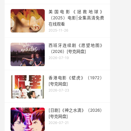
美国电影《拯救地球》
（2025）电影|全集高清免费
在线观看
2025-11-26
西班牙连续剧《愿望地图》
（2026）[夸克网盘]
2026-07-19
香港电影《壁虎》（1972）
[夸克网盘]
2026-07-23
[日剧]《神之水滴》（2026）
[夸克网盘]
2026-07-21