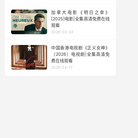
加拿大电影《明日之幸》
[2025]电影|全集高清免费在线
观看
2026-03-24
中国香港电视剧《正义女神》
（2026）电视剧|全集高清免
费在线观看
2026-03-17