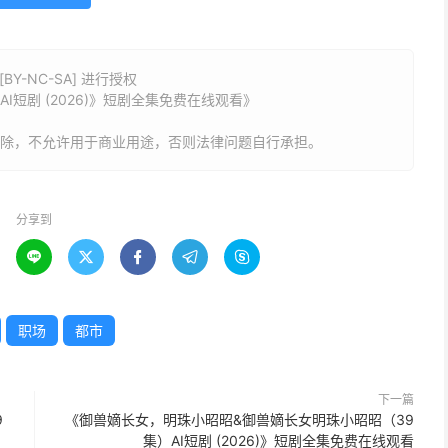
Y-NC-SA] 进行授权
短剧 (2026)》短剧全集免费在线观看》
删除，不允许用于商业用途，否则法律问题自行承担。
分享到





职场
都市
下一篇
9
《御兽嫡长女，明珠小昭昭&御兽嫡长女明珠小昭昭（39
集）AI短剧 (2026)》短剧全集免费在线观看