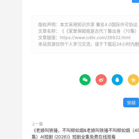
版权声明：本文采用知识共享 署名4.0国际许可协议 [B
文章名称：《《家里保姆竟是古代丫鬟出身（70集）AI
文章链接：
https://www.cdilv.com/28932.html
本站资源仅供个人学习交流，请于下载后24小时内




穿越
上一篇
《老娘叫铁锤，不叫柳如烟&老娘叫铁锤不叫柳如烟（4
集）AI短剧 (2026)》短剧全集免费在线观看