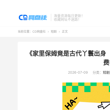
海量资源每日更新！
收藏网址不迷路！
当前位置：
CD网盘社
短剧
正文


《家里保姆竟是古代丫鬟出身（7
费
2026-07-09
分类：
短剧