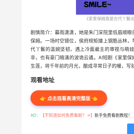
《家里保姆竟是古代丫鬟出身（
剧情简介：暮雨潇潇，她是朱门深院里低眉顺眼
保姆。一场时空错位，侯府规矩撞上钢筋丛林，
代丫鬟的温婉坚韧，遇上冷面雇主的审视与萌
非，也有豪门暗涌的波诡云谲。AI短剧《家里
生莲，将千年前的月光，酿成寻常日子的暖，写
观看地址
👉 点击观看高清完整版 👈
AD：
【不知道如何免费看剧？→】
新手免费看剧教程！