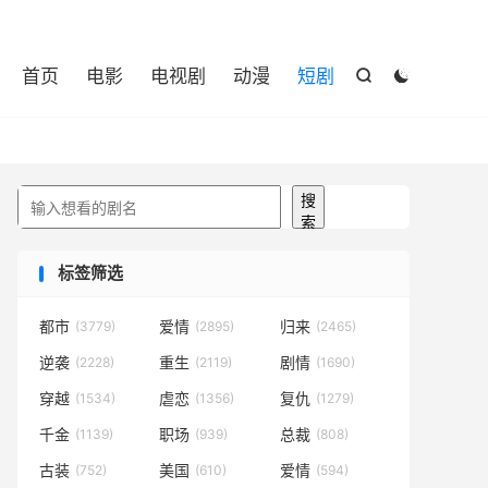

首页
电影
电视剧
动漫
短剧


搜索
搜
索
标签筛选
都市
爱情
归来
(3779)
(2895)
(2465)
逆袭
重生
剧情
(2228)
(2119)
(1690)
穿越
虐恋
复仇
(1534)
(1356)
(1279)
千金
职场
总裁
(1139)
(939)
(808)
古装
美国
爱情
(752)
(610)
(594)