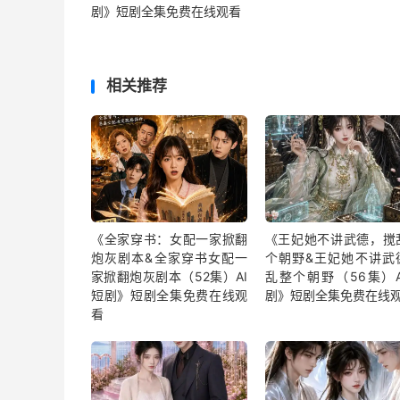
剧》短剧全集免费在线观看
相关推荐
《全家穿书：女配一家掀翻
《王妃她不讲武德，搅
炮灰剧本&全家穿书女配一
个朝野&王妃她不讲武
家掀翻炮灰剧本（52集）AI
乱整个朝野（56集）A
短剧》短剧全集免费在线观
剧》短剧全集免费在线
看