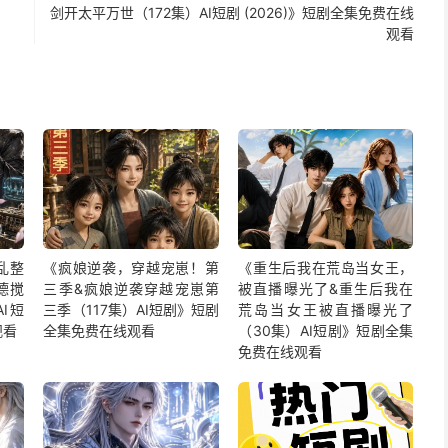
剑开太平万世（172集）AI短剧 (2026)》短剧全集免费在线
观看
乱整
《疯娘逆袭，穿越宠崽！第
《重生后我在荒岛当女王，
德搅
三季&疯娘逆袭穿越宠崽第
被直播曝光了&重生后我在
I短
三季（117集）AI短剧》短剧
荒岛当女王被直播曝光了
观看
全集免费在线观看
（30集）AI短剧》短剧全集
免费在线观看