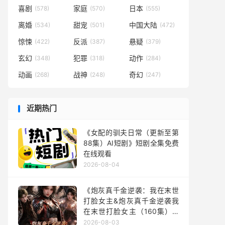
喜剧
家庭
日本
(578)
(570)
(555)
离婚
甜宠
中国大陆
(534)
(501)
(472)
惊悚
反派
悬疑
(422)
(387)
(379)
玄幻
犯罪
动作
(348)
(318)
(284)
动画
战神
奇幻
(268)
(248)
(247)
近期热门
《女配的驯夫日常（更新至第
88集）AI短剧》短剧全集免费
在线观看
2026-08-04
《炮灰真千金逆袭：我在末世
打脸女主&炮灰真千金逆袭我
在末世打脸女主（160集）AI
短剧》短剧全集免费在线观看
2026-08-03