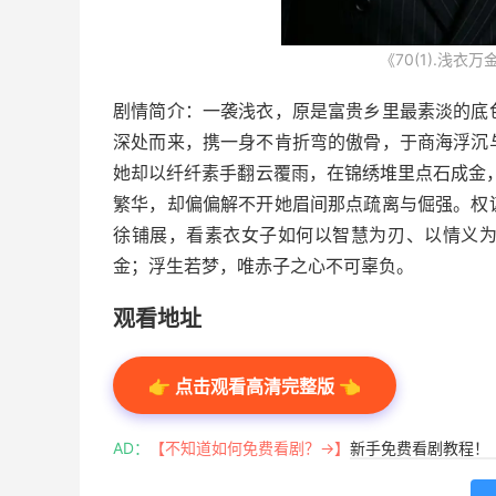
《70(1).浅衣
剧情简介：一袭浅衣，原是富贵乡里最素淡的底
深处而来，携一身不肯折弯的傲骨，于商海浮沉
她却以纤纤素手翻云覆雨，在锦绣堆里点石成金
繁华，却偏偏解不开她眉间那点疏离与倔强。权
徐铺展，看素衣女子如何以智慧为刃、以情义
金；浮生若梦，唯赤子之心不可辜负。
观看地址
👉 点击观看高清完整版 👈
AD：
【不知道如何免费看剧？→】
新手免费看剧教程！