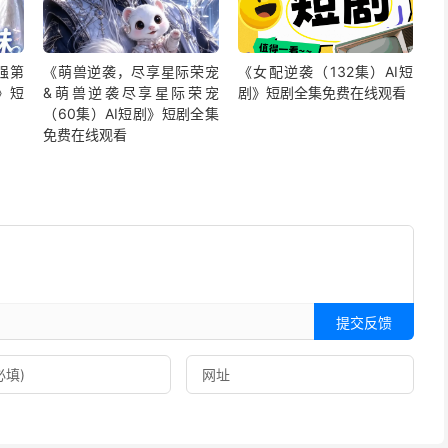
强第
《萌兽逆袭，尽享星际荣宠
《女配逆袭（132集）AI短
》短
&萌兽逆袭尽享星际荣宠
剧》短剧全集免费在线观看
（60集）AI短剧》短剧全集
免费在线观看
提交反馈