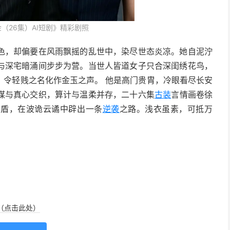
万金（26集）AI短剧》精彩剧照
色，却偏要在风雨飘摇的乱世中，染尽世态炎凉。她自泥泞
与深宅暗涌间步步为营。当世人皆道女子只合深闺绣花鸟，
，令轻贱之名化作金玉之声。 他是高门贵胄，冷眼看尽长安
谋与真心交织，算计与温柔并存，二十六集
古装
言情画卷徐
为盾，在波诡云谲中辟出一条
逆袭
之路。浅衣虽素，可抵万
（点击此处）