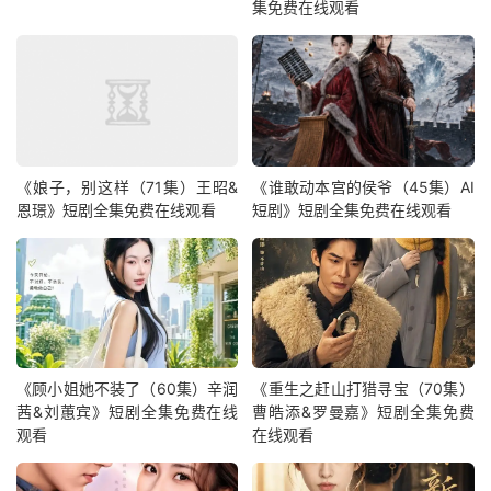
集免费在线观看
《娘子，别这样（71集）王昭&
《谁敢动本宫的侯爷（45集）AI
恩璟》短剧全集免费在线观看
短剧》短剧全集免费在线观看
《顾小姐她不装了（60集）辛润
《重生之赶山打猎寻宝（70集）
茜&刘蕙宾》短剧全集免费在线
曹皓添&罗曼嘉》短剧全集免费
观看
在线观看