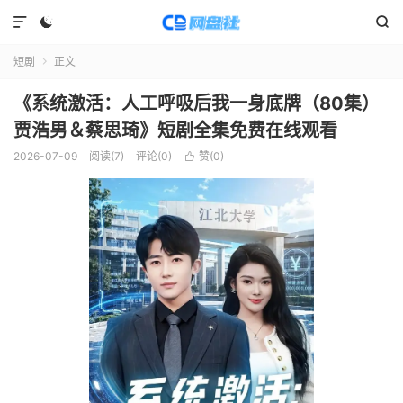



短剧
正文

《系统激活：人工呼吸后我一身底牌（80集）
贾浩男＆蔡思琦》短剧全集免费在线观看
2026-07-09
阅读(
7
)
评论(0)
赞(
0
)
