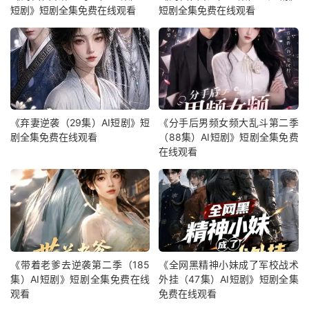
短剧》短剧全集免费在线观看
短剧全集免费在线观看
《弃妻逆袭（29集）AI短剧》短
《分手后男频女频大乱斗第二季
剧全集免费在线观看
（88集）AI短剧》短剧全集免费
在线观看
《带着老爹去逆袭第二季（185
《全网黑精神小妹成了军校战术
集）AI短剧》短剧全集免费在线
外挂（47集）AI短剧》短剧全集
观看
免费在线观看