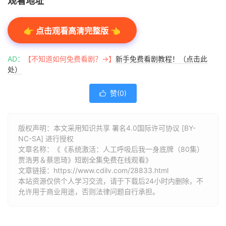
观看地址
👉 点击观看高清完整版 👈
AD：
【不知道如何免费看剧？→】
新手免费看剧教程！（点击此
处）
赞(
0
)

版权声明：本文采用知识共享 署名4.0国际许可协议 [BY-
NC-SA] 进行授权
文章名称：《《系统激活：人工呼吸后我一身底牌（80集）
贾浩男＆蔡思琦》短剧全集免费在线观看》
文章链接：
https://www.cdilv.com/28833.html
本站资源仅供个人学习交流，请于下载后24小时内删除，不
允许用于商业用途，否则法律问题自行承担。