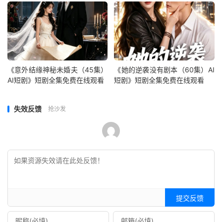
《意外结缘神秘未婚夫（45集）
《她的逆袭没有剧本（60集）AI
AI短剧》短剧全集免费在线观看
短剧》短剧全集免费在线观看
失效反馈
抢沙发
提交反馈