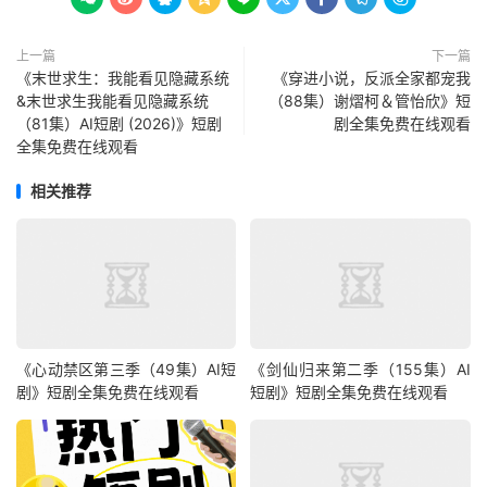
上一篇
下一篇
《末世求生：我能看见隐藏系统
《穿进小说，反派全家都宠我
&末世求生我能看见隐藏系统
（88集）谢熠柯＆管怡欣》短
（81集）AI短剧 (2026)》短剧
剧全集免费在线观看
全集免费在线观看
相关推荐
《心动禁区第三季（49集）AI短
《剑仙归来第二季（155集）AI
剧》短剧全集免费在线观看
短剧》短剧全集免费在线观看