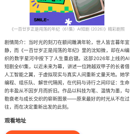
《一百廿岁正是闯荡的年纪（61集）AI短剧 (2026)》精彩剧照
剧情简介：当时光的刻刀在额间雕满年轮，世人皆言暮年宜
静，而《一百廿岁正是闯荡的年纪》里的沈知微，却在AI编
织的数字星河中按下了人生重启键。这部2026年上线的AI
短剧全61集，以近未来为幕，讲述一位跨越双甲子的长者借
人工智能之翼，于虚拟现实与真实人间重新丈量天地。她学
编程、组乐队、解世代隔阂，在代码与诗行之间印证：生命
的丰盈从不因岁月而折旧。作品以科技为笔、温情为墨，勾
勒衰老与成长交织的崭新图景——原来最好的时光从不在过
往，而在决定重新出发的此刻。
观看地址