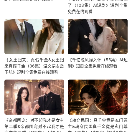
了（103集）AI短剧》短剧全集
免费在线观看
《女王归来：真假千金&女王归
《千亿晚风撞入怀（56集）AI短
来真假千金（86集）温文娟＆岳
剧》短剧全集免费在线观看
玉航》短剧全集免费在线观看
《帝都团宠：对不起我才是女主
《魂穿民国：真千金竟是玄门尊
第二季&帝都团宠对不起我才是
主&魂穿民国真千金竟是玄门尊