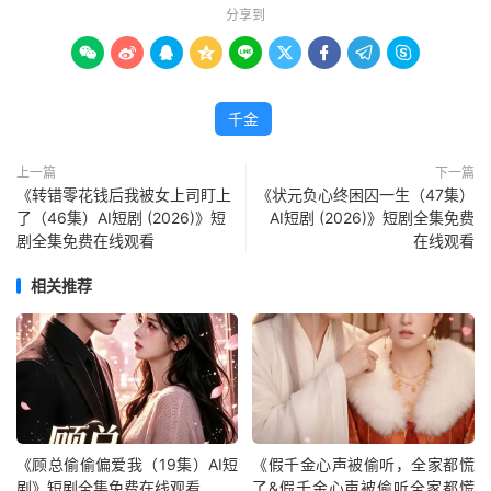
分享到









千金
上一篇
下一篇
《转错零花钱后我被女上司盯上
《状元负心终困囚一生（47集）
了（46集）AI短剧 (2026)》短
AI短剧 (2026)》短剧全集免费
剧全集免费在线观看
在线观看
相关推荐
《顾总偷偷偏爱我（19集）AI短
《假千金心声被偷听，全家都慌
剧》短剧全集免费在线观看
了&假千金心声被偷听全家都慌