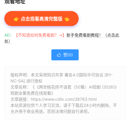
观看地址
👉 点击观看高清完整版 👈
AD：
【不知道如何免费看剧？→】
新手免费看剧教程！（点击此
处）
赞(
0
)

版权声明：本文采用知识共享 署名4.0国际许可协议 [BY-
NC-SA] 进行授权
文章名称：《《两世桃花终不误君（50集）AI短剧 (2026)》
短剧全集免费在线观看》
文章链接：
https://www.cdilv.com/28763.html
本站资源仅供个人学习交流，请于下载后24小时内删除，不
允许用于商业用途，否则法律问题自行承担。