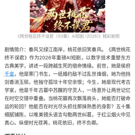
《两世桃花终不误君（50集）AI短剧 (2026)》精彩剧照
剧情简介：春风又绿江南岸，桃花依旧笑春风。《两世桃花
终不误君》作为2026年重磅AI短剧，以数字技术重塑东方
古典美学，讲述一段跨越生死的宿命情缘。前世，她是侯府
千金
，他是寒门书生，一纸婚约敌不过乱世烽烟，她为他挡
剑香消玉殒，他独守孤坟十年空余恨；今生，她是现代考古
学家，他是千年古墓中苏醒的守灵人，一场意外让两世记忆
在时空交错中重叠。当桃花瓣再次飘落肩头，她能否打破命
运的轮回？他能否在时光尽头抓住那抹熟悉的身影？五十集
细腻铺陈，以唯美镜头语言勾勒两世纠葛，于红尘烟火中见
真心。纵使时光荏苒，桃花依旧，终不负卿。