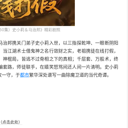
60集）史小莉＆马治邦》精彩剧照
马治邦携关门弟子史小莉入世，以三指探乾坤、一眼断阴阳
，当江湖术士借鬼神之名行敛财之实，老祖携徒在线打假，
、神棍局，皆逃不过骨相之下的真相；千层套、万般术，终
骗套路，师徒联手，在嬉笑怒骂间还人间一片清明。史小莉
攻一守，于
都市
繁华深处谱写一曲除魔卫道的当代奇谭。
（点击此处）