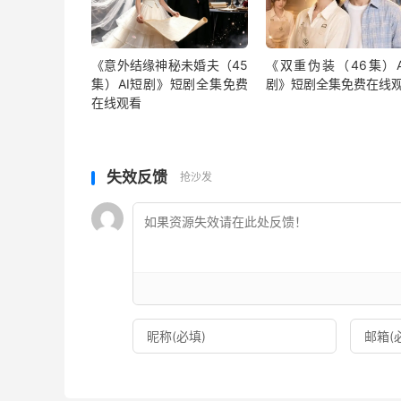
《意外结缘神秘未婚夫（45
《双重伪装（46集）A
集）AI短剧》短剧全集免费
剧》短剧全集免费在线
在线观看
失效反馈
抢沙发