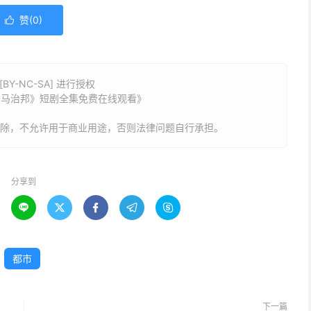
赞(
0
)

Y-NC-SA] 进行授权
＆马治邦》短剧全集免费在线观看》
删除，不允许用于商业用途，否则法律问题自行承担。
分享到





都市
下一篇