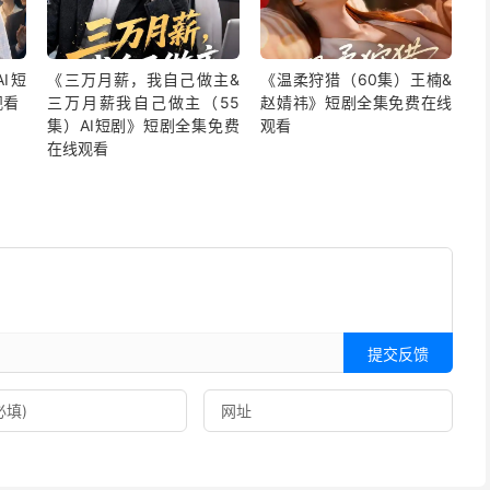
I短
《三万月薪，我自己做主&
《温柔狩猎（60集）王楠&
观看
三万月薪我自己做主（55
赵婧祎》短剧全集免费在线
集）AI短剧》短剧全集免费
观看
在线观看
提交反馈