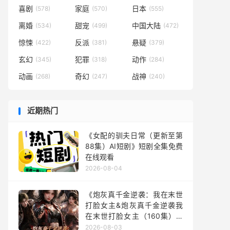
喜剧
家庭
日本
(578)
(570)
(555)
离婚
甜宠
中国大陆
(534)
(499)
(472)
惊悚
反派
悬疑
(422)
(381)
(379)
玄幻
犯罪
动作
(345)
(318)
(284)
动画
奇幻
战神
(268)
(247)
(240)
近期热门
《女配的驯夫日常（更新至第
88集）AI短剧》短剧全集免费
在线观看
2026-08-04
《炮灰真千金逆袭：我在末世
打脸女主&炮灰真千金逆袭我
在末世打脸女主（160集）AI
短剧》短剧全集免费在线观看
2026-08-03