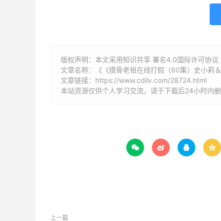
版权声明：本文采用知识共享 署名4.0国际许可协议 [B
文章名称：《《摸骨老祖在线打假（60集）史小莉
文章链接：
https://www.cdilv.com/28724.html
本站资源仅供个人学习交流，请于下载后24小时内




上一篇