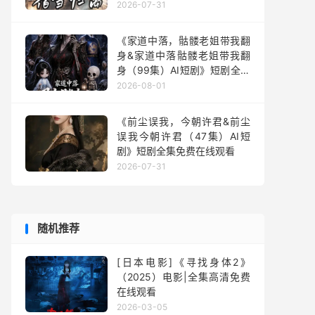
2026-07-31
《家道中落，骷髅老姐带我翻
身&家道中落骷髅老姐带我翻
身（99集）AI短剧》短剧全集
免费在线观看
2026-08-01
《前尘误我，今朝许君&前尘
误我今朝许君（47集）AI短
剧》短剧全集免费在线观看
2026-07-31
随机推荐
[日本电影]《寻找身体2》
（2025）电影|全集高清免费
在线观看
2026-03-05