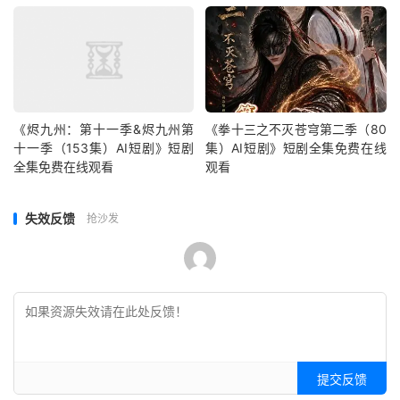
《烬九州：第十一季&烬九州第
《拳十三之不灭苍穹第二季（80
十一季（153集）AI短剧》短剧
集）AI短剧》短剧全集免费在线
全集免费在线观看
观看
失效反馈
抢沙发
提交反馈