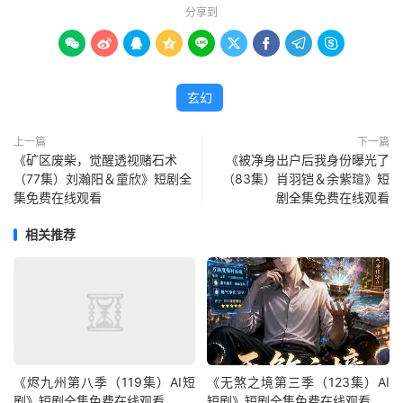
分享到









玄幻
上一篇
下一篇
《矿区废柴，觉醒透视赌石术
《被净身出户后我身份曝光了
（77集）刘瀚阳＆童欣》短剧全
（83集）肖羽铠＆余紫瑄》短
集免费在线观看
剧全集免费在线观看
相关推荐
《烬九州第八季（119集）AI短
《无煞之境第三季（123集）AI
剧》短剧全集免费在线观看
短剧》短剧全集免费在线观看