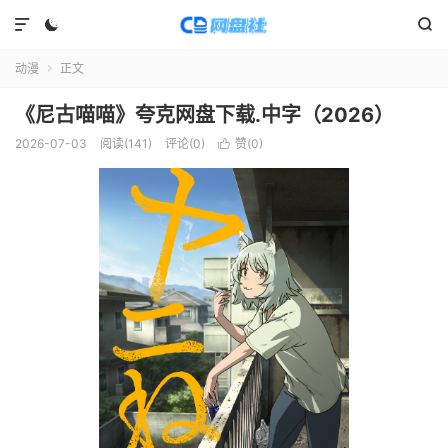



动漫
正文

《尼古喵喵》夸克网盘下载.中字（2026）
2026-07-03
阅读(
141
)
评论(0)
赞(
0
)
