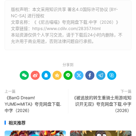
版权声明：本文采用知识共享 署名4.0国际许可协议 [BY-
NC-SA] 进行授权
文章名称：《《尼古喵喵》夸克网盘下载.中字（2026）》
文章链接：
https://www.cdilv.com/28357.html
本站资源仅供个人学习交流，请于下载后24小时内删除，不
允许用于商业用途，否则法律问题自行承担。
分享到









上一篇
下一篇
《BanG Dream!
《被追放的转生重骑士用游戏知
YUME∞MITA》夸克网盘下载.
识开无双》夸克网盘下载.中字
中字（2026）
（2026）
相关推荐