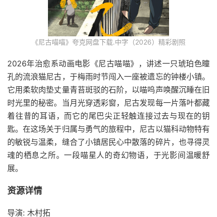
《尼古喵喵》夸克网盘下载.中字（2026）精彩剧照
2026年治愈系动画电影《尼古喵喵》，讲述一只琥珀色瞳
孔的流浪猫尼古，于梅雨时节闯入一座被遗忘的钟楼小镇。
它用柔软肉垫丈量青苔斑驳的石阶，以喵呜声唤醒沉睡在旧
时光里的秘密。当月光穿透彩窗，尼古发现每一片落叶都藏
着往昔的耳语，而它的尾巴尖正轻触连接过去与现在的钥
匙。在这场关于归属与勇气的旅程中，尼古以猫科动物特有
的敏锐与温柔，缝合了小镇居民心中散落的碎片，也寻得灵
魂的栖息之所。一段喵星人的奇幻物语，于光影间温暖舒
展。
资源详情
导演: 木村拓