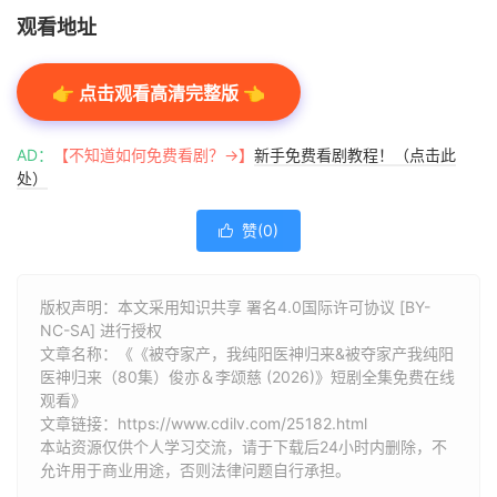
观看地址
👉 点击观看高清完整版 👈
AD：
【不知道如何免费看剧？→】
新手免费看剧教程！（点击此
处）
赞(
0
)

版权声明：本文采用知识共享 署名4.0国际许可协议 [BY-
NC-SA] 进行授权
文章名称：《《被夺家产，我纯阳医神归来&被夺家产我纯阳
医神归来（80集）俊亦＆李颂慈 (2026)》短剧全集免费在线
观看》
文章链接：
https://www.cdilv.com/25182.html
本站资源仅供个人学习交流，请于下载后24小时内删除，不
允许用于商业用途，否则法律问题自行承担。