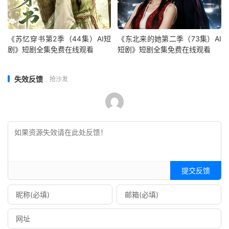
《苏忆穿书第2季（44集）AI短
《东北来的她第二季（73集）AI
剧》短剧全集免费在线观看
短剧》短剧全集免费在线观看
失效反馈
抢沙发
提交反馈