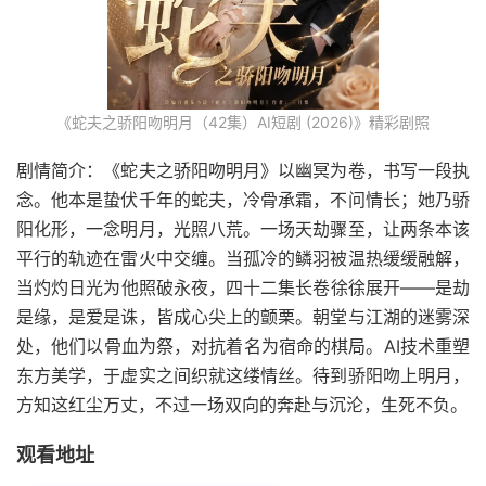
《蛇夫之骄阳吻明月（42集）AI短剧 (2026)》精彩剧照
剧情简介：《蛇夫之骄阳吻明月》以幽冥为卷，书写一段执
念。他本是蛰伏千年的蛇夫，冷骨承霜，不问情长；她乃骄
阳化形，一念明月，光照八荒。一场天劫骤至，让两条本该
平行的轨迹在雷火中交缠。当孤冷的鳞羽被温热缓缓融解，
当灼灼日光为他照破永夜，四十二集长卷徐徐展开——是劫
是缘，是爱是诛，皆成心尖上的颤栗。朝堂与江湖的迷雾深
处，他们以骨血为祭，对抗着名为宿命的棋局。AI技术重塑
东方美学，于虚实之间织就这缕情丝。待到骄阳吻上明月，
方知这红尘万丈，不过一场双向的奔赴与沉沦，生死不负。
观看地址