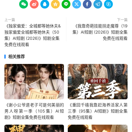









上一篇
下一篇
《独家偏爱：全城都等她休夫&
《我靠奇葩技能拐走魔尊（19
独家偏爱全城都等她休夫（50
集）AI短剧 (2026)》短剧全集
集）AI短剧 (2026)》短剧全集
免费在线观看
免费在线观看
相关推荐
《谢小公爷道老子可是何美丽的
《重回千禧我靠赶海养活家人第
男人呀第一季（105集）AI短
三季（95集）AI短剧》短剧全集
剧》短剧全集免费在线观看
免费在线观看