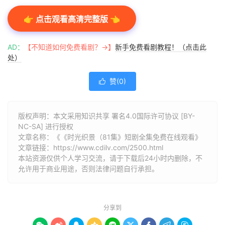
👉 点击观看高清完整版 👈
AD：
【不知道如何免费看剧？→】
新手免费看剧教程！（点击此
处）
赞(
0
)

版权声明：本文采用知识共享 署名4.0国际许可协议 [BY-
NC-SA] 进行授权
文章名称：《《时光织景（81集》短剧全集免费在线观看》
文章链接：
https://www.cdilv.com/2500.html
本站资源仅供个人学习交流，请于下载后24小时内删除，不
允许用于商业用途，否则法律问题自行承担。
分享到