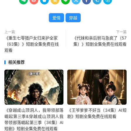









爱情
穿越
上一篇
下一篇
《重生七零猎户女归来护全家
《代妹和亲后驸马急疯了（57
（63集）》短剧全集免费在线
集）》短剧全集免费在线观看
观看
相关推荐
《穿越成山顶洞人，我带领部落
《王爷爹爹不好当（34集）AI短
崛起第三季&穿越成山顶洞人我
剧》短剧全集免费在线观看
带领部落崛起第三季（36集）AI
短剧》短剧全集免费在线观看