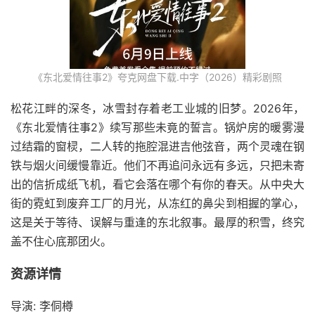
《东北爱情往事2》夸克网盘下载.中字（2026）精彩剧照
松花江畔的深冬，冰雪封存着老工业城的旧梦。2026年，
《东北爱情往事2》续写那些未竟的誓言。锅炉房的暖雾漫
过结霜的窗棂，二人转的拖腔混进吉他弦音，两个灵魂在钢
铁与烟火间缓慢靠近。他们不再追问永远有多远，只把未寄
出的信折成纸飞机，看它会落在哪个有你的春天。从中央大
街的霓虹到废弃工厂的月光，从冻红的鼻尖到相握的掌心，
这是关于等待、误解与重逢的东北叙事。最厚的积雪，终究
盖不住心底那团火。
资源详情
导演: 李侗樽