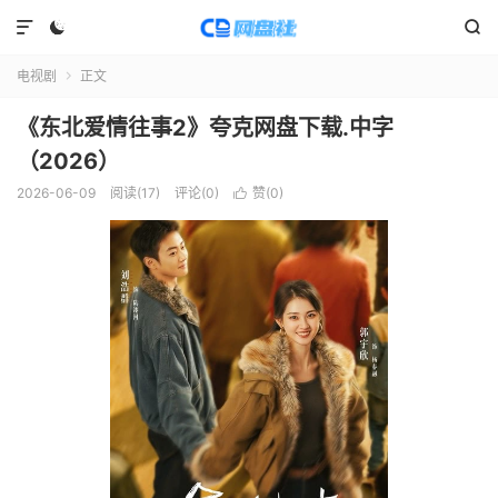



电视剧
正文

《东北爱情往事2》夸克网盘下载.中字
（2026）
2026-06-09
阅读(
17
)
评论(0)
赞(
0
)
