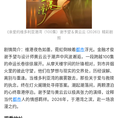
《亲爱的维多利亚港湾（100集）谢予望＆黄云云 (2026)》精彩剧
照
剧情简介：维港夜色如墨，霓虹倒映着
都市
浮光。金融才俊
谢予望与设计师黄云云于潮声中风波邂逅，一段跨越100集
的命运长卷徐徐展开。从摩天楼宇间的针锋相对，到市井烟
火里的彼此守望，他们在梦想与现实的交界处，历经误解、
离别与重逢。当维多利亚湾的晨雾散去，那些关于爱与救赎
的执念，终在灯火阑珊处寻得答案。潮起潮落间，两颗漂泊
的心终靠港停泊。谢予望与黄云云以极具张力的演绎，诠释
当代
都市
人的情感羁绊。2026年，于港湾之滨，赴一场浪
漫之约。