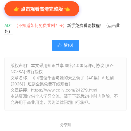
👉 点击观看高清完整版 👈
AD：
【不知道如何免费看剧？→】
新手免费看剧教程！（点击此
处）
赞(
0
)

版权声明：本文采用知识共享 署名4.0国际许可协议 [BY-
NC-SA] 进行授权
文章名称：《《错位千金与她的天之骄子（40集）AI短剧
(2026)》短剧全集免费在线观看》
文章链接：
https://www.cdilv.com/24279.html
本站资源仅供个人学习交流，请于下载后24小时内删除，不
允许用于商业用途，否则法律问题自行承担。
分享到