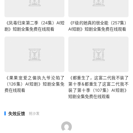
《凤毒归来第二季（24集）AI短
《F级的她真的很全能（257集）
剧》短剧全集免费在线观看
AI短剧》短剧全集免费在线观看
《果果宠爱之偏执九爷沦陷了
《都重生了，这富二代我不装了
（126集）AI短剧》短剧全集免
第十季&都重生了这富二代我不
费在线观看
装了第十季（107集）AI短剧》
短剧全集免费在线观看
失效反馈
抢沙发