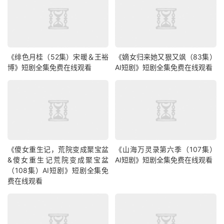
《绯色月桂（52集）宋暖＆王裕
《嫡女归来她又狠又飒（83集）
博》短剧全集免费在线观看
AI短剧》短剧全集免费在线观看
《傻女重生记，荒院变成聚宝盆
《山海万灵录第六季（107集）
&傻女重生记荒院变成聚宝盆
AI短剧》短剧全集免费在线观看
（108集）AI短剧》短剧全集免
费在线观看