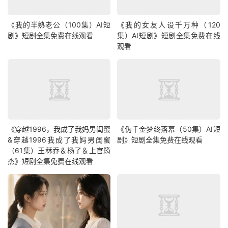
《我的半熟老公（100集）AI短
《我的女友人设千万种（120
剧》短剧全集免费在线观看
集）AI短剧》短剧全集免费在线
观看
《穿越1996，我成了我妈男闺蜜
《伪千金梦终落幕（50集）AI短
&穿越1996我成了我妈男闺蜜
剧》短剧全集免费在线观看
（61集）王秝乔＆杨了＆上官筠
杰》短剧全集免费在线观看