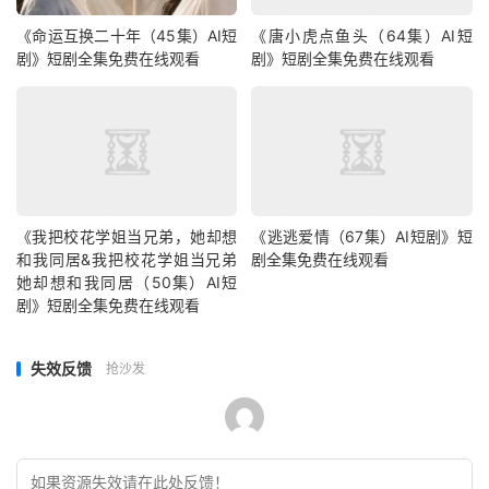
《命运互换二十年（45集）AI短
《唐小虎点鱼头（64集）AI短
剧》短剧全集免费在线观看
剧》短剧全集免费在线观看
《我把校花学姐当兄弟，她却想
《逃逃爱情（67集）AI短剧》短
和我同居&我把校花学姐当兄弟
剧全集免费在线观看
她却想和我同居（50集）AI短
剧》短剧全集免费在线观看
失效反馈
抢沙发