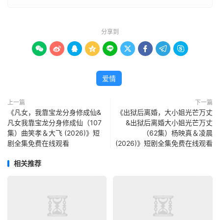
分享到









爱情
上一篇
下一篇
《凡女，我靠宝龙分身修成仙&
《出狱后离婚，大小姐光芒万丈
凡女我靠宝龙分身修成仙（107
&出狱后离婚大小姐光芒万丈
集）曲笑孝＆大飞 (2026)》短
（62集）杨映真＆凌晨
剧全集免费在线观看
(2026)》短剧全集免费在线观看
相关推荐