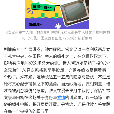
《女兄弟是学人精，她直接叫停婚礼&女兄弟是学人精她直接叫停婚
礼（55集）常文景＆田杨 (2026)》精彩剧照
剧情简介：红绸漫卷，钟声骤歇。常文景以一身利落西装立
于礼堂中央，在田杨与旁人的婚礼之上，在众目睽睽之下，
掷地有声地叫停这场盛大约定。世人皆道她是精于模仿的”
女兄弟”，从穿衣风格到举手投足，亦步亦趋地复刻着另一
个影子。殊不知，这场长达五十五集的隐忍与蛰伏，不过是
她将真心藏于镜像之下的孤勇。当婚纱落地，真相剥茧，谁
才是被刻意模仿的原型，谁又在漫长岁月中错付了深情？常
文景与田杨在这场关于身份与
爱情
的博弈里，以一场惊世骇
俗的婚礼中断，揭开层层迷雾。是执念，还是救赎？答案藏
在每一个被模仿的细节里。