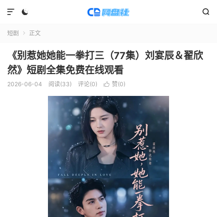



短剧
正文

《别惹她她能一拳打三（77集）刘宴辰＆翟欣
然》短剧全集免费在线观看
2026-06-04
阅读(
33
)
评论(0)
赞(
0
)
