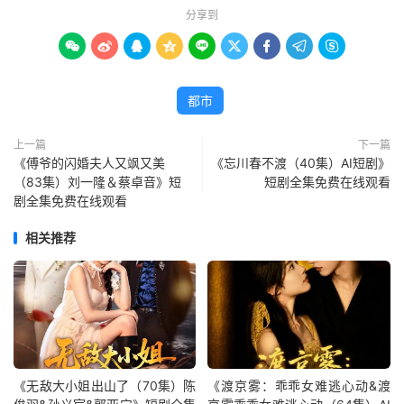
分享到









都市
上一篇
下一篇
《傅爷的闪婚夫人又飒又美
《忘川春不渡（40集）AI短剧》
（83集）刘一隆＆蔡卓音》短
短剧全集免费在线观看
剧全集免费在线观看
相关推荐
《无敌大小姐出山了（70集）陈
《渡京雾：乖乖女难逃心动&渡