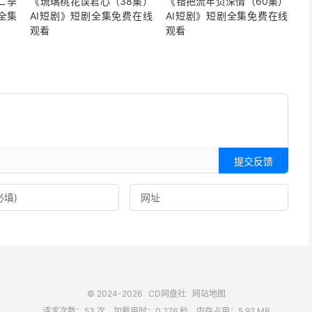
二季
《琉璃桃花误君心（38集）
《错把流年负深情（60集）
全集
AI短剧》短剧全集免费在线
AI短剧》短剧全集免费在线
观看
观看
提交反馈
© 2024-2026
CD网盘社
网站地图
请求次数：53 次，加载用时：0.276 秒，内存占用：5.92 MB