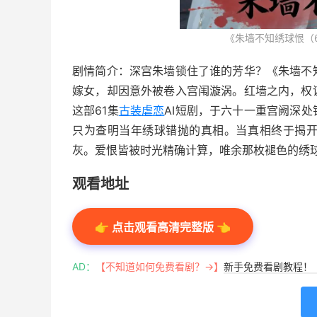
《朱墙不知绣球恨（61
剧情简介：深宫朱墙锁住了谁的芳华？《朱墙不
嫁女，却因意外被卷入宫闱漩涡。红墙之内，权
这部61集
古装
虐恋
AI短剧，于六十一重宫阙深
只为查明当年绣球错抛的真相。当真相终于揭
灰。爱恨皆被时光精确计算，唯余那枚褪色的绣
观看地址
👉 点击观看高清完整版 👈
AD：
【不知道如何免费看剧？→】
新手免费看剧教程！