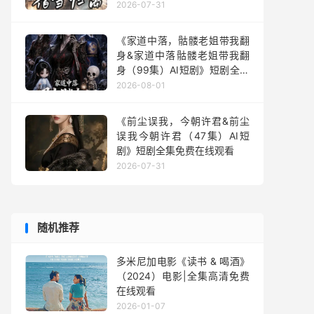
2026-07-31
《家道中落，骷髅老姐带我翻
身&家道中落骷髅老姐带我翻
身（99集）AI短剧》短剧全集
免费在线观看
2026-08-01
《前尘误我，今朝许君&前尘
误我今朝许君（47集）AI短
剧》短剧全集免费在线观看
2026-07-31
随机推荐
多米尼加电影《读书 & 喝酒》
（2024）电影|全集高清免费
在线观看
2026-01-07