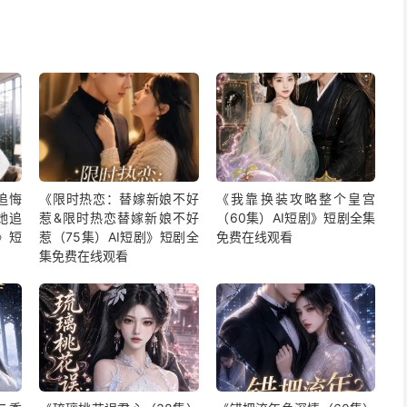
追悔
《限时热恋：替嫁新娘不好
《我靠换装攻略整个皇宫
她追
惹&限时热恋替嫁新娘不好
（60集）AI短剧》短剧全集
》短
惹（75集）AI短剧》短剧全
免费在线观看
集免费在线观看