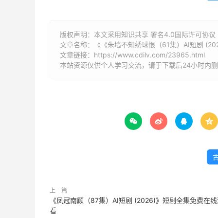
版权声明：本文采用知识共享 署名4.0国际许可协议 [B
文章名称：《《朱墙不知绣球恨（61集）AI短剧 (2
文章链接：
https://www.cdilv.com/23965.html
本站资源仅供个人学习交流，请于下载后24小时内




上一篇
《凤冠南顾（87集）AI短剧 (2026)》短剧全集免费在
看