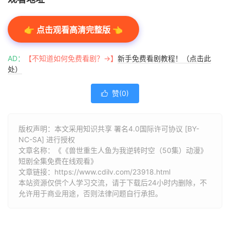
👉 点击观看高清完整版 👈
AD：
【不知道如何免费看剧？→】
新手免费看剧教程！（点击此
处）
赞(
0
)

版权声明：本文采用知识共享 署名4.0国际许可协议 [BY-
NC-SA] 进行授权
文章名称：《《兽世重生人鱼为我逆转时空（50集）动漫》
短剧全集免费在线观看》
文章链接：
https://www.cdilv.com/23918.html
本站资源仅供个人学习交流，请于下载后24小时内删除，不
允许用于商业用途，否则法律问题自行承担。