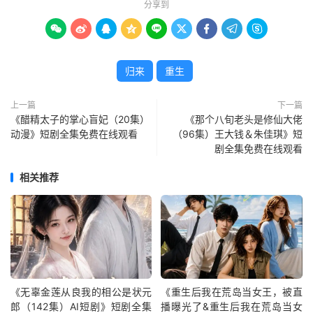
分享到









归来
重生
上一篇
下一篇
《醋精太子的掌心盲妃（20集）
《那个八旬老头是修仙大佬
动漫》短剧全集免费在线观看
（96集）王大钱＆朱佳琪》短
剧全集免费在线观看
相关推荐
《无辜金莲从良我的相公是状元
《重生后我在荒岛当女王，被直
郎（142集）AI短剧》短剧全集
播曝光了&重生后我在荒岛当女