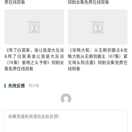
费在线观看
短剧全集免费在线观看
《甩了白富美，谁让我是大反派
《攻略大乾：从无赖到霸主&攻
&甩了白富美谁让我是大反派
略大乾从无赖到霸主（67集）霍
（74集）姜皓之＆予黎》短剧全
文琦＆陈洁蕾》短剧全集免费在
集免费在线观看
线观看
失效反馈
抢沙发