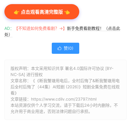
👉 点击观看高清完整版 👈
AD：
【不知道如何免费看剧？→】
新手免费看剧教程！（点击此
处）
赞(
0
)

版权声明：本文采用知识共享 署名4.0国际许可协议 [BY-
NC-SA] 进行授权
文章名称：《《断我蟹塘用电后，全村后悔了&断我蟹塘用电
后全村后悔了（44集）AI短剧 (2026)》短剧全集免费在线观
看》
文章链接：
https://www.cdilv.com/23797.html
本站资源仅供个人学习交流，请于下载后24小时内删除，不
允许用于商业用途，否则法律问题自行承担。