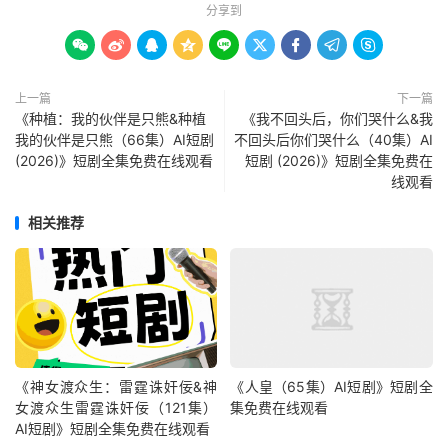
分享到









上一篇
下一篇
《种植：我的伙伴是只熊&种植
《我不回头后，你们哭什么&我
我的伙伴是只熊（66集）AI短剧
不回头后你们哭什么（40集）AI
(2026)》短剧全集免费在线观看
短剧 (2026)》短剧全集免费在
线观看
相关推荐
《神女渡众生：雷霆诛奸佞&神
《人皇（65集）AI短剧》短剧全
女渡众生雷霆诛奸佞（121集）
集免费在线观看
AI短剧》短剧全集免费在线观看