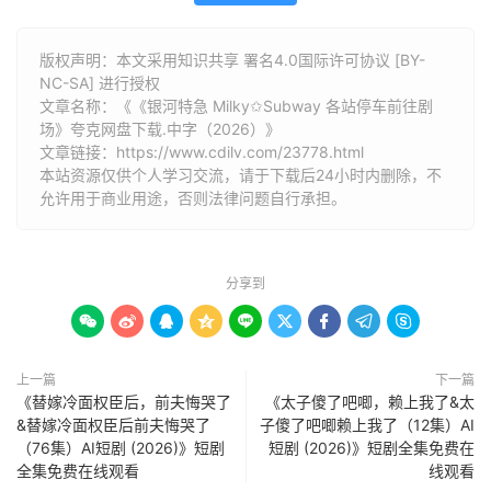
版权声明：本文采用知识共享 署名4.0国际许可协议 [BY-
NC-SA] 进行授权
文章名称：《《银河特急 Milky✩Subway 各站停车前往剧
场》夸克网盘下载.中字（2026）》
文章链接：
https://www.cdilv.com/23778.html
本站资源仅供个人学习交流，请于下载后24小时内删除，不
允许用于商业用途，否则法律问题自行承担。
分享到









上一篇
下一篇
《替嫁冷面权臣后，前夫悔哭了
《太子傻了吧唧，赖上我了&太
&替嫁冷面权臣后前夫悔哭了
子傻了吧唧赖上我了（12集）AI
（76集）AI短剧 (2026)》短剧
短剧 (2026)》短剧全集免费在
全集免费在线观看
线观看