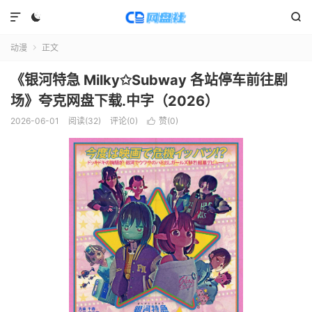



动漫
正文

《银河特急 Milky✩Subway 各站停车前往剧
场》夸克网盘下载.中字（2026）
2026-06-01
阅读(
32
)
评论(0)
赞(
0
)
