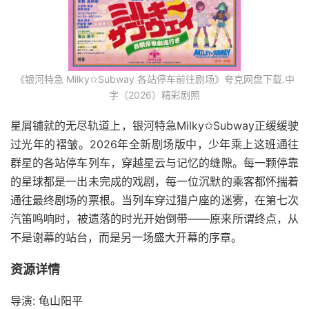
《银河特急 Milky✩Subway 各站停车前往剧场》夸克网盘下载.中
字（2026）精彩剧照
星屑铺就的无尽轨道上，银河特急Milky✩Subway正缓缓驶
过光年的褶皱。2026年全新剧场版中，少年乘上这班通往
群星的各站停车列车，穿越星云与记忆的缝隙。每一颗停靠
的星球都是一出未完成的戏剧，每一位沉默的乘客都怀揣着
通往最终剧场的票根。当列车穿过猎户座的迷雾，在第七次
汽笛鸣响时，被遗落的时光开始倒带——原来所谓终点，从
不是谢幕的站台，而是另一场盛大开幕的序章。
资源详情
导演: 龟山阳平