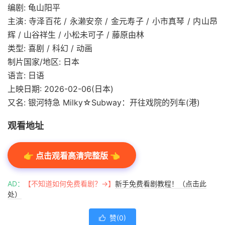
编剧: 龟山阳平
主演: 寺泽百花 / 永濑安奈 / 金元寿子 / 小市真琴 / 内山昂
辉 / 山谷祥生 / 小松未可子 / 藤原由林
类型: 喜剧 / 科幻 / 动画
制片国家/地区: 日本
语言: 日语
上映日期: 2026-02-06(日本)
又名: 银河特急 Milky☆Subway：开往戏院的列车(港)
观看地址
👉 点击观看高清完整版 👈
AD：
【不知道如何免费看剧？→】
新手免费看剧教程！（点击此
处）
赞(
0
)
