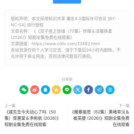
版权声明：本文采用知识共享 署名4.0国际许可协议 [BY-
NC-SA] 进行授权
文章名称：《《双子座之惊魂（70集）佟臻＆漆雕轶柔
(2026)》短剧全集免费在线观看》
文章链接：
https://www.cdilv.com/23482.html
本站资源仅供个人学习交流，请于下载后24小时内删除，不
允许用于商业用途，否则法律问题自行承担。
分享到









上一篇
下一篇
《戚先生今天动心了吗（50
《暖春报恩（62集）黄褚幸沅＆
集）胥惠棠＆李彬航 (2026)》
崔英捷 (2026)》短剧全集免费
短剧全集免费在线观看
在线观看