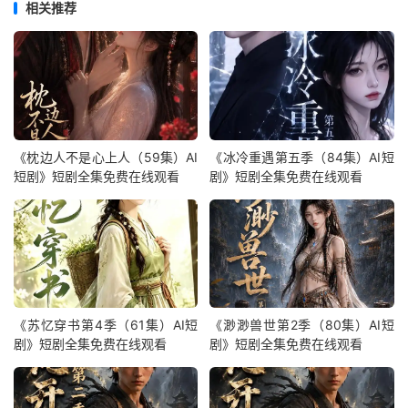
相关推荐
《枕边人不是心上人（59集）AI
《冰冷重遇第五季（84集）AI短
短剧》短剧全集免费在线观看
剧》短剧全集免费在线观看
《苏忆穿书第4季（61集）AI短
《渺渺兽世第2季（80集）AI短
剧》短剧全集免费在线观看
剧》短剧全集免费在线观看