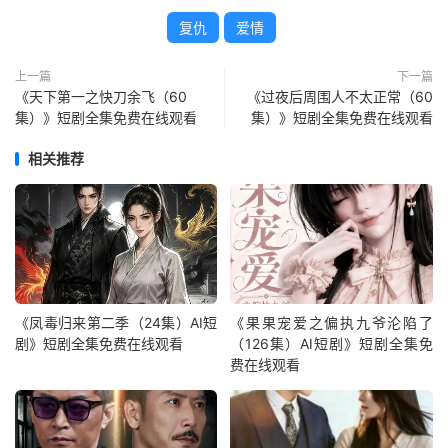
复仇
爱情
上一篇
下一篇
《天下第一之快刀余飞（60
《过夜后周围人不太正常（60
集）》短剧全集免费在线观看
集）》短剧全集免费在线观看
相关推荐
《凤毒归来第二季（24集）AI短
《果果宠爱之偏执九爷沦陷了
剧》短剧全集免费在线观看
（126集）AI短剧》短剧全集免
费在线观看