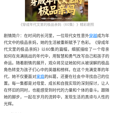
《穿成年代文里的极品亲妈（60集）》精彩剧照
剧情简介：在时间的长河里，一位现代女性意外
穿越
成为年
代文中的极品亲妈，她的生活被重新赋予了色彩。《穿成年
代文里的极品亲妈》以60集的篇幅，细腻描绘了一个母亲
如何在充满挑战的年代中，用智慧和勇气改写自己和孩子的
命运。随着剧情的展开，观众将见证她如何从被误解的极品
角色转变为孩子们心中的英雄和榜样。在这个充满变革的年
代，她不仅要面对
家庭
的纠葛，还要在社会中寻找自己的位
置。每一集都是对母爱、成长和自我实现的深刻探讨，让人
在怀旧的同时，也能感受到时代的力量和个体的奋斗。跟随
她的脚步，一起在岁月的流转中，发现生活的真谛与人性的
光辉。