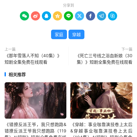
分享到









家庭
穿越
上一篇
下一篇
《那年雪落人不知（40集）》
《死亡三号线之浴血新娘（30
短剧全集免费在线观看
集）》短剧全集免费在线观看
相关推荐
《错撩反派王爷，我只想跑路&
《穿越：事业咖靠演技卷上太后
错撩反派王爷我只想跑路（119
&穿越事业咖靠演技卷上太后