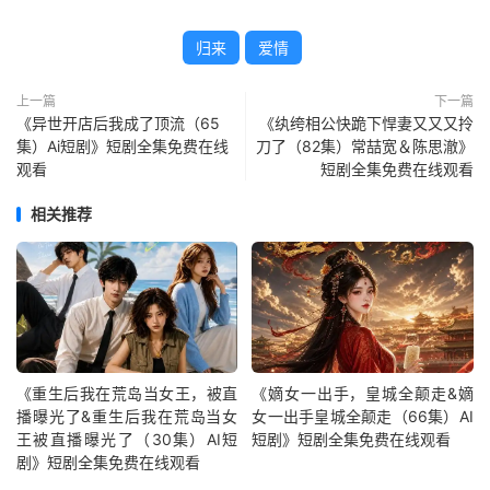
归来
爱情
上一篇
下一篇
《异世开店后我成了顶流（65
《纨绔相公快跪下悍妻又又又拎
集）Ai短剧》短剧全集免费在线
刀了（82集）常喆宽＆陈思澈》
观看
短剧全集免费在线观看
相关推荐
《重生后我在荒岛当女王，被直
《嫡女一出手，皇城全颠走&嫡
播曝光了&重生后我在荒岛当女
女一出手皇城全颠走（66集）AI
王被直播曝光了（30集）AI短
短剧》短剧全集免费在线观看
剧》短剧全集免费在线观看