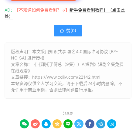
AD：
【不知道如何免费看剧？→】
新手免费看剧教程！（点击此
处）
赞(
0
)

版权声明：本文采用知识共享 署名4.0国际许可协议 [BY-
NC-SA] 进行授权
文章名称：《《拜托了傅总（9集））Ai短剧》短剧全集免费
在线观看》
文章链接：
https://www.cdilv.com/22142.html
本站资源仅供个人学习交流，请于下载后24小时内删除，不
允许用于商业用途，否则法律问题自行承担。
分享到








