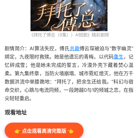
《拜托了傅总（9集））Ai短剧》精彩剧照
剧情简介：AI算法失控，傅氏
总裁
傅云琛被迫与“数字幽灵”
绑定，九夜限时救赎。她是他遗忘的青梅，以代码
重生
，记
忆碎成雪；他是她未完成的誓言，冷漠外壳下藏着焚心温
柔。第九集终章，当防火墙崩塌、城市霓虹熄灭，他在万千
数据洪流中单膝跪地：“拜托了，把余生还给我。”科幻与宿
命交织，心跳与电流同频，一段跨越0与1的倾城之恋，在指
尖轻轻重启。
观看地址
👉 点击观看高清完整版 👈