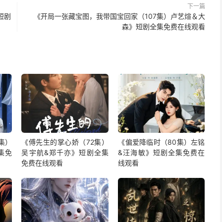
下一篇
短剧
《开局一张藏宝图，我带国宝回家（107集）卢艺煊＆大
森》短剧全集免费在线观看
集）
《傅先生的掌心娇（72集）
《偏爱降临时（80集）左铭
集免
吴宇航&郑千亦》短剧全集
&汪海敏》短剧全集免费在
免费在线观看
线观看