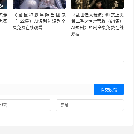
陈瑞
《鼬鼠称霸星际当团宠
《乱世佳人我被少帅宠上天
免费
（122集）AI短剧》短剧全
第二季之惊雷营救（84集）
集免费在线观看
AI短剧》短剧全集免费在线
观看
提交反馈