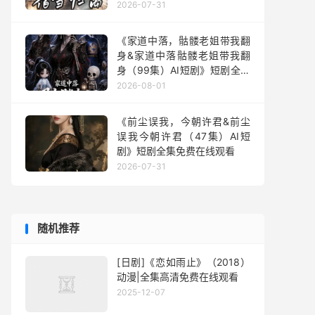
2026-07-31
《家道中落，骷髅老姐带我翻
身&家道中落骷髅老姐带我翻
身（99集）AI短剧》短剧全集
免费在线观看
2026-08-01
《前尘误我，今朝许君&前尘
误我今朝许君（47集）AI短
剧》短剧全集免费在线观看
2026-07-31
随机推荐
[日剧]《恋如雨止》（2018）
动漫|全集高清免费在线观看
2025-12-07