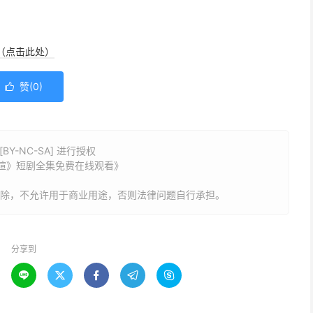
（点击此处）
赞(
0
)

Y-NC-SA] 进行授权
翼瑄》短剧全集免费在线观看》
删除，不允许用于商业用途，否则法律问题自行承担。
分享到




