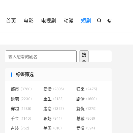

首页
电影
电视剧
动漫
短剧


搜索
搜
索
标签筛选
都市
爱情
归来
(3780)
(2895)
(2475)
逆袭
重生
剧情
(2230)
(2122)
(1690)
穿越
虐恋
复仇
(1535)
(1357)
(1279)
千金
职场
总裁
(1140)
(941)
(808)
古装
美国
爱情
(752)
(610)
(594)