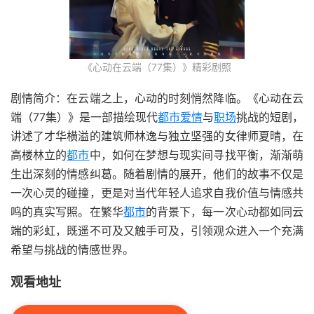
《心动在云端（77集）》精彩剧照
剧情简介：在云端之上，心动的时刻悄然降临。《心动在云
端（77集）》是一部描绘现代
都市
爱情
与
职场
挑战的短剧，
讲述了才华横溢的建筑师林逸与独立坚强的女律师夏晴，在
高楼林立的
都市
中，如何在梦想与现实间寻找平衡，渐渐萌
生出深刻的情感纠葛。随着剧情的展开，他们的故事不仅是
一次心灵的碰撞，更是对当代年轻人追求自我价值与情感共
鸣的真实写照。在繁华
都市
的背景下，每一次心动都如同云
端的彩虹，既遥不可及又触手可及，引领观众进入一个充满
希望与挑战的情感世界。
观看地址