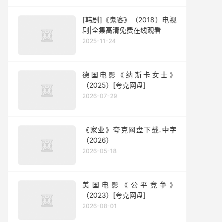
[韩剧]《鬼客》（2018）电视
剧|全集高清免费在线观看
2025-11-24
德国电影《纳斯卡女士》
（2025）[夸克网盘]
2026-07-29
《家业》夸克网盘下载.中字
（2026）
2026-05-18
美国电影《公平竞争》
（2023）[夸克网盘]
2026-08-01