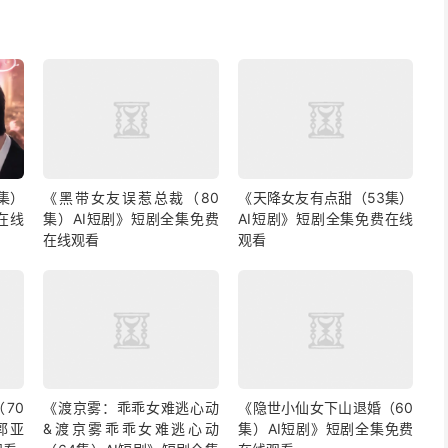
集）
《黑带女友误惹总裁（80
《天降女友有点甜（53集）
在线
集）AI短剧》短剧全集免费
AI短剧》短剧全集免费在线
在线观看
观看
70
《渡京雾：乖乖女难逃心动
《隐世小仙女下山退婚（60
郭亚
&渡京雾乖乖女难逃心动
集）AI短剧》短剧全集免费