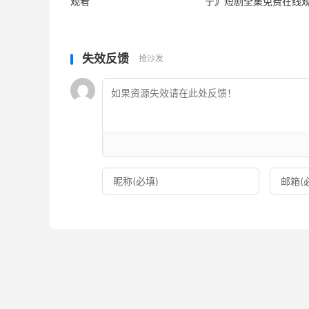
观看
宁》短剧全集免费在线
失效反馈
抢沙发