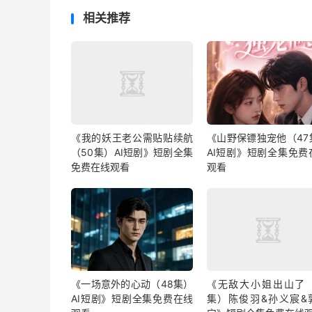
相关推荐
《我的妖王老公需贴贴续航
《山野保镖独宠他（47
（50集）AI短剧》短剧全集
AI短剧》短剧全集免费
免费在线观看
观看
《一场意外的心动（48集）
《无敌大小姐出山了（
AI短剧》短剧全集免费在线
集）陈俊羽&孙义宸&